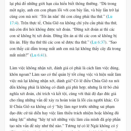
lại phá đổ những giới hạn của hiểu biết thông thường. “Dù trong
một ngày, anh em con phạm lỗi với con bảy lần, và bảy lần trở lại
cùng con mà nói: ‘Tôi ăn năn’ thì con cũng phải tha thứ.” (
Lu
17:4
). Trên thực tế, Chúa Giê-xu không chỉ yêu cầu phải tha thứ,
mà còn đòi hỏi không được xét đoán. “Đừng xét đoán ai thì các
con sẽ không bị xét đoán. Đừng lên án ai thì các con sẽ không bị
lên án. Hãy tha thứ thì các con sẽ được tha thứ.” (
Lu 6:37
). “Sao
con thấy cái dằm trong mắt anh em mà lại không thấy cây đà trong
mắt mình?” (
Lu 6:41
).
Làm việc không nhận xét, đánh giá có phải là cách làm việc đúng,
khôn ngoan? Làm sao có thể quản lý tốt công việc và hiệu suất làm
việc mà lại không nhận xét, đánh giá? Có lẽ điều Chúa Giê-xu nói
đến không phải là không có đánh giá phù hợp; nhưng là từ bỏ chủ
nghĩa xét đoán, chỉ trích và kết tội, cùng với thái độ đạo đức giả
cho rằng những vấn đề xảy ra hoàn toàn là lỗi của người khác. Có
lẽ Chúa Giê-xu không có ý “hãy làm ngơ trước những sai phạm
đạo đức cứ tái diễn hay việc làm thiếu trách nhiệm hoặc không đủ
năng lực” nhưng “hãy tự xét những việc làm của mình đã góp phần
tạo nên vấn đề này như thế nào.” Tương tự có lẽ Ngài không có ý