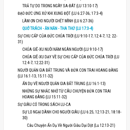
TRẢ TỰ DO TRONG NGÀY SA-BÁT (LU 13:10-17)
ĐẠO ĐỨC ỨNG XỬ KHI XUNG ĐỘT (LU 6:27-36; 17:3-4)
LÀM ƠN CHO NGƯỜI GHÉT MÌNH (LU 6:27-36)
QUỞ TRÁCH - ĂN NĂN - THA THỨ (LU 17:3-4)
SỰ CHU CẤP CỦA ĐỨC CHÚA TRỜI (LU 9:10-17; 12:4-7; 12: 22-
31)
CHÚA GIÊ-XU NUÔI NĂM NGÀN NGƯỜI (LU 9:10-17)
CHÚA GIÊ-XU DẠY VỀ SỰ CHU CẤP CỦA ĐỨC CHÚA TRỜI (LU
12:4-7; 12:22-31)
NGƯỜI QUẢN GIA BẤT TRUNG VÀ ĐỨA CON TRAI HOANG ĐÀNG
(LU 16:1-13; 15:11-32)
ẨN DỤ VỀ NGƯỜI QUẢN GIA BẤT TRUNG (LU 16:1-13)
NHỮNG SỰ NHẮC NHỞ TỪ CÂU CHUYỆN ĐỨA CON TRAI
HOANG ĐÀNG (LU 15:11-32)
SỰ GIÀU CÓ TRONG SÁCH LU-CA
SỰ LO NGẠI DÀNH CHO NGƯỜI GIÀU (LU 6:25; 12:13-21; 18:18-
30)
Câu Chuyện Ẩn Dụ Về Người Giàu Dại Dột (Lu 12:13-21)