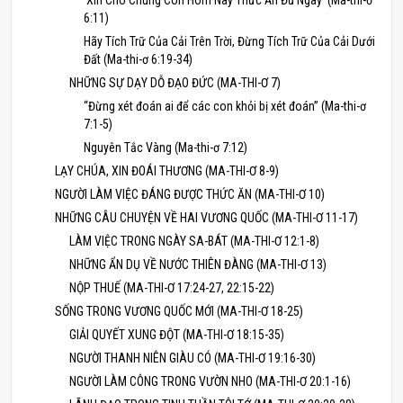
‘Xin Cho Chúng Con Hôm Nay Thức Ăn Đủ Ngày’ (Ma-thi-ơ
6:11)
Hãy Tích Trữ Của Cải Trên Trời, Đừng Tích Trữ Của Cải Dưới
Đất (Ma-thi-ơ 6:19-34)
NHỮNG SỰ DẠY DỖ ĐẠO ĐỨC (MA-THI-Ơ 7)
“Đừng xét đoán ai để các con khỏi bị xét đoán” (Ma-thi-ơ
7:1-5)
Nguyên Tắc Vàng (Ma-thi-ơ 7:12)
LẠY CHÚA, XIN ĐOÁI THƯƠNG (MA-THI-Ơ 8-9)
NGƯỜI LÀM VIỆC ĐÁNG ĐƯỢC THỨC ĂN (MA-THI-Ơ 10)
NHỮNG CÂU CHUYỆN VỀ HAI VƯƠNG QUỐC (MA-THI-Ơ 11-17)
LÀM VIỆC TRONG NGÀY SA-BÁT (MA-THI-Ơ 12:1-8)
NHỮNG ẨN DỤ VỀ NƯỚC THIÊN ĐÀNG (MA-THI-Ơ 13)
NỘP THUẾ (MA-THI-Ơ 17:24-27, 22:15-22)
SỐNG TRONG VƯƠNG QUỐC MỚI (MA-THI-Ơ 18-25)
GIẢI QUYẾT XUNG ĐỘT (MA-THI-Ơ 18:15-35)
NGƯỜI THANH NIÊN GIÀU CÓ (MA-THI-Ơ 19:16-30)
NGƯỜI LÀM CÔNG TRONG VƯỜN NHO (MA-THI-Ơ 20:1-16)