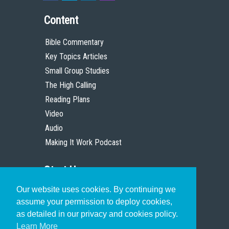
Content
Bible Commentary
Key Topics Articles
Small Group Studies
The High Calling
Reading Plans
Video
Audio
Making It Work Podcast
Start Here
Our website uses cookies. By continuing we
Christian Who Works
assume your permission to deploy cookies,
Pastor
as detailed in our privacy and cookies policy.
Scholar
Learn More