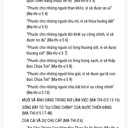
quốc thiên đàng thuộc về họ” (Ma-thi-ơ 5:3)
“Phước cho những người than khóc, vì sẽ được an ủi”
(Ma-thi-ơ 5:4)
“Phước cho những người nhu mì, vì sẽ thừa hưởng đất”
(Ma-thi-ơ 5:5)
“Phước cho những người đói khát sự công chính, vì sẽ
được no đủ” (Ma-thi-ơ 5:6)
“Phước cho những người có lòng thương xót, vì sẽ được
thương xót” (Ma-thi-ơ 5:7)
“Phước cho những người có lòng trong sạch, vì sẽ thấy
Đức Chúa Trời” (Ma-thi-ơ 5:8)
“Phước cho những người hòa giải, vì sẽ được gọi là con
Đức Chúa Trời” (Ma-thi-ơ 5:9)
“Phước cho những người chịu bắt bớ vì sự công chính”
(Ma-thi-ơ 5:10)
MUỐI VÀ ÁNH SÁNG TRONG NƠI LÀM VIỆC (MA-THI-Ơ 5:13-16)
SỐNG BÀY TỎ “SỰ CÔNG CHÍNH” CỦA NƯỚC THIÊN ĐÀNG
(MA-THI-Ơ 5:17-48)
CỦA CẢI VÀ SỰ CHU CẤP (MA-THI-Ơ 6)