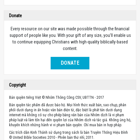
Donate
Every resource on our site was made possible through the financial
support of people like you. With your gift of any size, you’ll enable us
to continue equipping Christians with high-quality biblically-based
content.
DONATE
Copyright
Bản quyền tiếng Việt © Nhóm Thông Công CSV, UBTTN - 2017
Bản quyền tác phẩm đã được bảo hộ. Mọi hình thức xuất bản, sao chụp, phân
phối dưới dạng in ấn hoặc văn bản điện tử, đặc biệt là phát tán dưới dạng
internet mà không có sự cho phép bằng văn bản của Nhóm dịch là vi phạm
pháp luật và làm tổn hại đến quyền lợi của Nhóm dịch và tác giả. Không ủng hộ,
khuyến khích những hành vi vi phạm bản quyền. Chỉ mua bản in hợp pháp.
Các trích dẫn Kinh Thánh sử dụng trong sách là bản Truyền Thống Hiệu Đính
© United Bible Societies 2010 - Phiên bản thứ nhì, 2011.