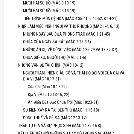
MƯỜI HAI SỨ ĐỒ (MÁC 3:13-19)
MƯỜI HAI SỨ ĐỒ (MÁC 3:13-19)
TIẾN TRÌNH MÔN ĐỆ HÓA (MÁC 4:35-41; 6:45-52; 8:14-21)
NHỊP LÀM VIỆC, NGHỈ NGƠI VÀ THỜ PHƯỢNG (MÁC 1-4, 6, 13)
NHỮNG NGÀY ĐẦU CỦA PHONG TRÀO (MÁC 1:21-45)
CHÚA CỦA NGÀY SA-BÁT (MÁC 2:23-3:6)
NHỮNG ẨN DỤ VỀ CÔNG VIỆC (MÁC 4:26-29 VÀ 13:32-37)
CHÚA GIÊ-XU, NGƯỜI THỢ (MÁC 6:1-6)
NHỮNG VẤN ĐỀ TÀI CHÍNH (MÁC 10-12)
NGƯỜI THANH NIÊN GIÀU CÓ VÀ THÁI ĐỘ ĐỐI VỚI CỦA CẢI VÀ
ĐỊA VỊ (MÁC 10:17-31)
Của Cải (Mác 10:17-22)
Địa Vị (Mác 10:13-16, 22)
Ân Điển Của Đức Chúa Trời (Mác 10:23-31)
SỰ KIỆN XẢY RA TẠI ĐỀN THỜ (MÁC 11:15-18)
ĐÓNG THUẾ VÀ SÊ-SA (MÁC 12:13-17)
THẬP TỰ GIÁ VÀ SỰ PHỤC SINH (MÁC 14:32-16:8)
KẾT LUẬN: KẾT NỐI NHỮNG SỰ DẠY DỖ TRONG SÁCH MÁC