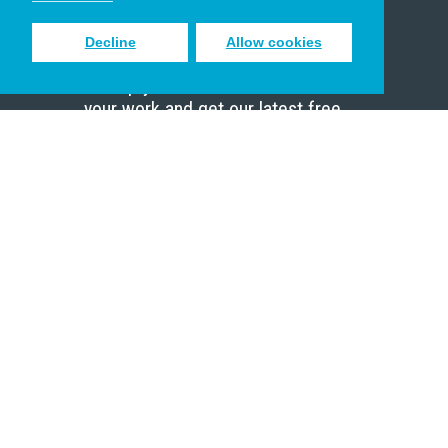
Decline
Allow cookies
Sign up to receive inspiring emails
to help you connect with God in
your work and get our latest free
resources.