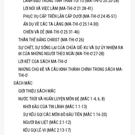
LÃNH ĐẠO TRONG TINH THẦN TÔI TỚ (MA-THI-Ơ 20:20-28)
LỜI NÓI VÀ VIỆC LÀM (MA-THI-Ơ 21:28-41)
PHỤC VỤ CẤP TRÊN LẪN CẤP DƯỚI (MA-THI-Ơ 24:45-51)
ẨN DỤ VỀ CÁC TA-LÂNG (MA-THI-Ơ 25:14-30)
CHIÊN VÀ DÊ (MA-THI-Ơ 25:31-46)
THÂN THỂ ĐẤNG CHRIST (MA-THI-Ơ 26)
SỰ CHẾT, SỰ SỐNG LẠI CỦA CHÚA GIÊ-XU VÀ SỰ ỦY NHIỆM RA
ĐI CỦA NHỮNG NGƯỜI THEO NGÀI (MA-THI-Ơ 27-28)
LỜI KẾT CỦA SÁCH MA-THI-Ơ
NHỮNG CHỦ ĐỀ VÀ CÂU KINH THÁNH CHÍNH TRONG SÁCH MA-
THI-Ơ
SÁCH MÁC
GIỚI THIỆU SÁCH MÁC
NƯỚC TRỜI VÀ HUẤN LUYỆN MÔN ĐỆ (MÁC 1-4, 6, 8)
KHỞI ĐẦU CỦA TIN LÀNH (MÁC 1:1-13)
SỰ KÊU GỌI CÁC MÔN ĐỒ ĐẦU TIÊN (MÁC 1:16-20)
NGƯỜI BẠI LIỆT (MÁC 2:1-12)
KÊU GỌI LÊ-VI (MÁC 2:13-17)