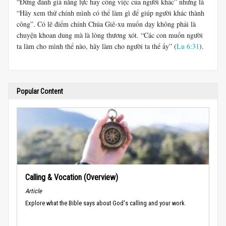
“Đừng đánh giá năng lực hay công việc của người khác” nhưng là
“Hãy xem thử chính mình có thể làm gì để giúp người khác thành
công”. Có lẽ điểm chính Chúa Giê-xu muốn dạy không phải là
chuyện khoan dung mà là lòng thương xót. “Các con muốn người
ta làm cho mình thể nào, hãy làm cho người ta thể ấy” (
Lu 6:31
).
Popular Content
Calling & Vocation (Overview)
Article
Explore what the Bible says about God's calling and your work.