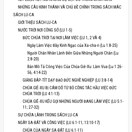
NHỮNG CÂU KINH THÁNH VÀ CHỦ ĐỀ CHÍNH TRONG SÁCH MÁC
SÁCH LU-CA
GIỚI THIỆU SÁCH LU-CA
NƯỚC TRỜI NƠI CÔNG SỞ (LU 1-5)
ĐỨC CHÚA TRỜI TẠI NƠI LÀM VIỆC (LU 1, 2 VÀ 4)
Ngày Làm Việc Đầy Kinh Ngạc của Xa-cha-ri (Lu 1:8-25)
Người Chăn Nhân Lành Đến Giữa Những Người Chăn (Lu
2:8-20)
Bản Mô Tả Công Việc Của Chúa Giê-Xu: Làm Vua (Lu 1:26-
56, 4:14-22)
GIĂNG BÁP-TÍT DẠY ĐẠO ĐỨC NGHỀ NGHIỆP (LU 3:8-14)
CHÚA GIÊ-XU BỊ CÁM DỖ TỪ BỎ CÔNG TÁC HẦU VIỆC ĐỨC
CHÚA TRỜI (LU 4:1-13)
CHÚA GIÊ-XU KÊU GỌI NHỮNG NGƯỜI ĐANG LÀM VIỆC (LU 5:1-
11; 27-32)
SỰ CHỮA LÀNH TRONG SÁCH LU-CA
NGÀY SA-BÁT VÀ CÔNG VIỆC (LU 6:1-11; 13:10-17)
CHÚA CỦA NGÀY SA-BÁT (LU 6:1-11)