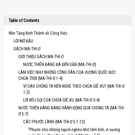
Table of Contents
Nền Tảng Kinh Thánh về Công Việc
LỜI MỞ ĐẦU
SÁCH MA-THI-Ơ
GIỚI THIỆU SÁCH MA-THI-Ơ
NƯỚC THIÊN ĐÀNG ĐÃ ĐẾN GẦN (MA-THI-Ơ)
LÀM VIỆC NHƯ NHỮNG CÔNG DÂN CỦA VƯƠNG QUỐC ĐỨC
CHÚA TRỜI (MA-THI-Ơ 1-4)
VÌ SAO CHÚNG TA NÊN NGHE THEO CHÚA GIÊ-XU? (MA-THI-Ơ
1-2)
LỜI KÊU GỌI CỦA CHÚA GIÊ-XU (MA-THI-Ơ 3-4)
NƯỚC THIÊN ĐÀNG ĐANG HÀNH ĐỘNG QUA CHÚNG TA (MA-THI-
Ơ 5-7)
CÁC PHƯỚC LÀNH (MA-THI-Ơ 5:1-12)
“Phước cho những người nghèo khó tâm linh, vì vương