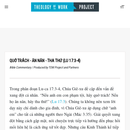
QUỞ TRÁCH - ĂN NĂN - THA THỨ (LU 17:3-4)
Bible Commentary / Produced by TOW Project and Partners
Trong phân đoạn Lu-ca 17:3-4, Chúa Giê-xu đề cập đến vấn đề
xung đột cá nhân. “Nếu anh em con phạm tội, hãy quở trách! Nếu
họ ăn năn, hãy tha thứ!” (
Lu 17:3
). Chúng ta không nên xem lời
dạy này chỉ dành cho gia đình, vì Chúa Giê-xu áp dụng chữ “anh
em” cho tất cả những người theo Ngài (Mác 3:35). Giải quyết xung
đột bằng cách gặp mặt, nói chuyện trực tiếp và hướng đến phục hồi
mối liên hệ là cách ứng xử tốt đẹp. Nhưng câu Kinh Thánh kế tiếp