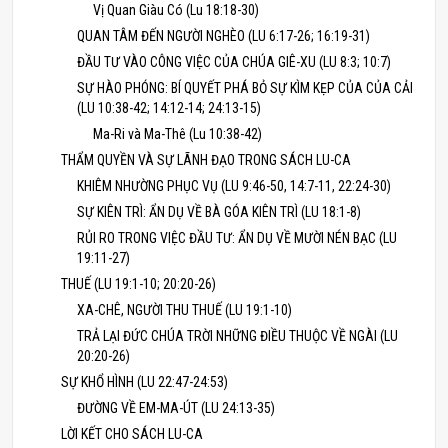
Vị Quan Giàu Có (Lu 18:18-30)
QUAN TÂM ĐẾN NGƯỜI NGHÈO (LU 6:17-26; 16:19-31)
ĐẦU TƯ VÀO CÔNG VIỆC CỦA CHÚA GIÊ-XU (LU 8:3; 10:7)
SỰ HÀO PHÓNG: BÍ QUYẾT PHÁ BỎ SỰ KÌM KẸP CỦA CỦA CẢI
(LU 10:38-42; 14:12-14; 24:13-15)
Ma-Ri và Ma-Thê (Lu 10:38-42)
THẨM QUYỀN VÀ SỰ LÃNH ĐẠO TRONG SÁCH LU-CA
KHIÊM NHƯỜNG PHỤC VỤ (LU 9:46-50, 14:7-11, 22:24-30)
SỰ KIÊN TRÌ: ẨN DỤ VỀ BÀ GÓA KIÊN TRÌ (LU 18:1-8)
RỦI RO TRONG VIỆC ĐẦU TƯ: ẨN DỤ VỀ MƯỜI NÉN BẠC (LU
19:11-27)
THUẾ (LU 19:1-10; 20:20-26)
XA-CHÊ, NGƯỜI THU THUẾ (LU 19:1-10)
TRẢ LẠI ĐỨC CHÚA TRỜI NHỮNG ĐIỀU THUỘC VỀ NGÀI (LU
20:20-26)
SỰ KHỔ HÌNH (LU 22:47-24:53)
ĐƯỜNG VỀ EM-MA-ÚT (LU 24:13-35)
LỜI KẾT CHO SÁCH LU-CA