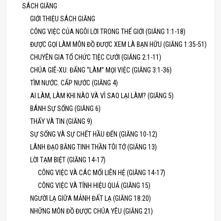
SÁCH GIĂNG
GIỚI THIỆU SÁCH GIĂNG
CÔNG VIỆC CỦA NGÔI LỜI TRONG THẾ GIỚI (GIĂNG 1:1-18)
ĐƯỢC GỌI LÀM MÔN ĐỒ ĐƯỢC XEM LÀ BẠN HỮU (GIĂNG 1:35-51)
CHUYÊN GIA TỔ CHỨC TIỆC CƯỚI (GIĂNG 2:1-11)
CHÚA GIÊ-XU: ĐẤNG “LÀM” MỌI VIỆC (GIĂNG 3:1-36)
TÌM NƯỚC. CẤP NƯỚC (GIĂNG 4)
AI LÀM, LÀM KHI NÀO VÀ VÌ SAO LẠI LÀM? (GIĂNG 5)
BÁNH SỰ SỐNG (GIĂNG 6)
THẤY VÀ TIN (GIĂNG 9)
SỰ SỐNG VÀ SỰ CHẾT HẦU ĐẾN (GIĂNG 10-12)
LÃNH ĐẠO BẰNG TINH THẦN TÔI TỚ (GIĂNG 13)
LỜI TẠM BIỆT (GIĂNG 14-17)
CÔNG VIỆC VÀ CÁC MỐI LIÊN HỆ (GIĂNG 14-17)
CÔNG VIỆC VÀ TÍNH HIỆU QUẢ (GIĂNG 15)
NGƯỜI LẠ GIỮA MẢNH ĐẤT LẠ (GIĂNG 18:20)
NHỮNG MÔN ĐỒ ĐƯỢC CHÚA YÊU (GIĂNG 21)