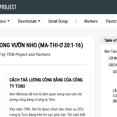
pics
Devotionals
Small Group
Workers
Pastor
Table of
NG VƯỜN NHO (MA-THI-Ơ 20:1-16)
Nền Tản
 by TOW Project and Partners
LỜI 
SÁCH
GI
CÁCH TRẢ LƯƠNG CÔNG BẰNG CỦA CÔNG
TY TORO
LÀ
Ken Melrose đã mô tả tầm quan trọng của việc trả
CỦ
lương công bằng ở công ty Toro:
(M
Vào năm 1981, khi tôi được chọn vào chức vụ CEO,
công ty Toro đang trên bờ vực phá sản. Tôi cảm biết