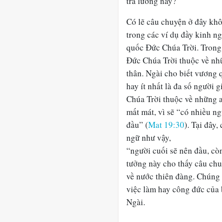
trả lương này?
Có lẽ câu chuyện ở đây khô
trong các ví dụ đầy kinh n
quốc Đức Chúa Trời. Tron
Đức Chúa Trời thuộc về nhữ
thân. Ngài cho biết vương
hay ít nhất là đa số người g
Chúa Trời thuộc về những ai
mất mát, vì sẽ “có nhiều ng
đầu” (
Mat 19:30
). Tại đây
ngữ như vậy,
“người cuối sẽ nên đầu, cò
tưởng này cho thấy câu chu
về nước thiên đàng. Chúng
việc làm hay công đức của 
Ngài.