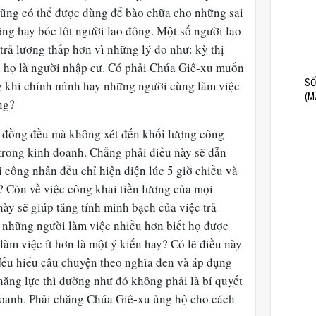
 cũng có thể được dùng để bào chữa cho những sai
công hay bóc lột người lao động. Một số người lao
trả lương thấp hơn vì những lý do như: kỳ thị
vì họ là người nhập cư. Có phải Chúa Giê-xu muốn
SỐ
g khi chính mình hay những người cùng làm việc
(M
ng?
g đồng đều mà không xét đến khối lượng công
 trong kinh doanh. Chẳng phải điều này sẽ dẫn
 công nhân đều chỉ hiện diện lúc 5 giờ chiều và
ỉ? Còn về việc công khai tiền lương của mọi
này sẽ giúp tăng tính minh bạch của việc trả
 những người làm việc nhiều hơn biết họ được
àm việc ít hơn là một ý kiến hay? Có lẽ điều này
Nếu hiểu câu chuyện theo nghĩa đen và áp dụng
năng lực thì dường như đó không phải là bí quyết
doanh. Phải chăng Chúa Giê-xu ủng hộ cho cách