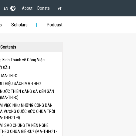
About
Donate
EN
s
Scholars
Podcast
 Contents
g Kinh Thánh về Công Việc
MỞ ĐẦU
 MA-THI-Ơ
ỚI THIỆU SÁCH MA-THI-Ơ
NƯỚC THIÊN ĐÀNG ĐÃ ĐẾN GẦN
(MA-THI-Ơ)
M VIỆC NHƯ NHỮNG CÔNG DÂN
A VƯƠNG QUỐC ĐỨC CHÚA TRỜI
A-THI-Ơ 1-4)
VÌ SAO CHÚNG TA NÊN NGHE
THEO CHÚA GIÊ-XU? (MA-THI-Ơ 1-