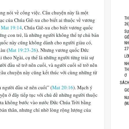
ng nói về công việc. Câu chuyện này là một
TH
gạc của Chúa Giê-xu cho biết ai thuộc về vương
26
g
Mat 19:14
, Chúa Giê-xu cho biết vương quốc
SỰ
ng con trẻ, là những người không thể tự chủ bản
GI
 quốc này cũng không dành cho người giàu có,
NH
27
iàu (
Mat 19:23-26
). Nhưng vương quốc Đức
LỜ
 theo Ngài, cụ thể là những người từng trải sự
NH
ười đầu sẽ trở nên cuối, và người cuối sẽ trở nên
TH
, câu chuyện này cũng kết thúc với cùng những từ
Ơ
SÁCH
n người đầu sẽ nên cuối” (
Mat 20:16
). Mạch ý
GI
yện ở đây tiếp tục với chủ đề những người thuộc
NƯ
 ta không bước vào nước Đức Chúa Trời bằng
(M
bản thân, nhưng chỉ nhờ lòng rộng lượng của