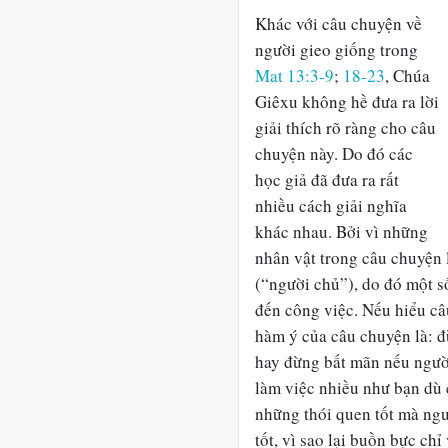
Khác với câu chuyện về
người gieo giống trong
Mat 13:3-9
;
18-23
, Chúa
Giêxu không hề đưa ra lời
giải thích rõ ràng cho câu
chuyện này. Do đó các
học giả đã đưa ra rất
nhiều cách giải nghĩa
khác nhau. Bởi vì những
nhân vật trong câu chuyện
(“người chủ”), do đó một s
đến công việc. Nếu hiểu câ
hàm ý của câu chuyện là: 
hay đừng bất mãn nếu ngườ
làm việc nhiều như bạn dù 
những thói quen tốt mà ng
tốt, vì sao lại buồn bực ch