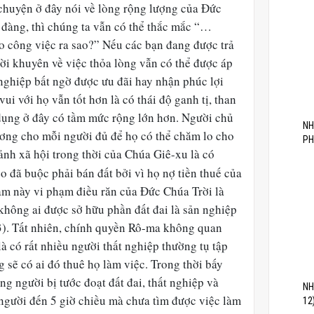
chuyện ở đây nói về lòng rộng lượng của Đức
 đàng, thì chúng ta vẫn có thể thắc mắc “…
 công việc ra sao?” Nếu các bạn đang được trả
lời khuyên về việc thỏa lòng vẫn có thể được áp
ghiệp bất ngờ được ưu đãi hay nhận phúc lợi
ui với họ vẫn tốt hơn là có thái độ ganh tị, than
dụng ở đây có tầm mức rộng lớn hơn. Người chủ
NH
ương cho mỗi người đủ để họ có thể chăm lo cho
PH
nh xã hội trong thời của Chúa Giê-xu là có
 đã buộc phải bán đất bởi vì họ nợ tiền thuế của
àm này vi phạm điều răn của Đức Chúa Trời là
không ai được sở hữu phần đất đai là sản nghiệp
3). Tất nhiên, chính quyền Rô-ma không quan
à có rất nhiều người thất nghiệp thường tụ tập
 sẽ có ai đó thuê họ làm việc. Trong thời bấy
g người bị tước đoạt đất đai, thất nghiệp và
NH
người đến 5 giờ chiều mà chưa tìm được việc làm
12