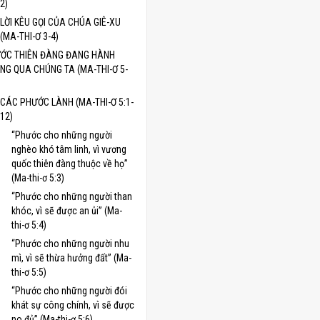
2)
LỜI KÊU GỌI CỦA CHÚA GIÊ-XU
(MA-THI-Ơ 3-4)
ỚC THIÊN ĐÀNG ĐANG HÀNH
NG QUA CHÚNG TA (MA-THI-Ơ 5-
CÁC PHƯỚC LÀNH (MA-THI-Ơ 5:1-
12)
“Phước cho những người
nghèo khó tâm linh, vì vương
quốc thiên đàng thuộc về họ”
(Ma-thi-ơ 5:3)
“Phước cho những người than
khóc, vì sẽ được an ủi” (Ma-
thi-ơ 5:4)
“Phước cho những người nhu
mì, vì sẽ thừa hưởng đất” (Ma-
thi-ơ 5:5)
“Phước cho những người đói
khát sự công chính, vì sẽ được
no đủ” (Ma-thi-ơ 5:6)