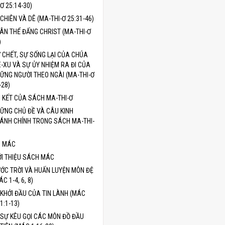
Ơ 25:14-30)
CHIÊN VÀ DÊ (MA-THI-Ơ 25:31-46)
ÂN THỂ ĐẤNG CHRIST (MA-THI-Ơ
)
 CHẾT, SỰ SỐNG LẠI CỦA CHÚA
Ê-XU VÀ SỰ ỦY NHIỆM RA ĐI CỦA
ỮNG NGƯỜI THEO NGÀI (MA-THI-Ơ
-28)
I KẾT CỦA SÁCH MA-THI-Ơ
ỮNG CHỦ ĐỀ VÀ CÂU KINH
ÁNH CHÍNH TRONG SÁCH MA-THI-
 MÁC
ỚI THIỆU SÁCH MÁC
ỚC TRỜI VÀ HUẤN LUYỆN MÔN ĐỆ
ÁC 1-4, 6, 8)
KHỞI ĐẦU CỦA TIN LÀNH (MÁC
1:1-13)
SỰ KÊU GỌI CÁC MÔN ĐỒ ĐẦU