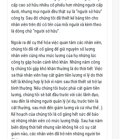
cấp cao sở hữu nhiều cổ phiếu hơn những người cấp
dưới, nhưng mọi người đều thật sự là “người sở hữu”
công ty. Sau đó chúng tôi đã thiết kế bảng tên cho
nhân viên trên đó có tên của mỗi người và kèm theo
là dòng chữ “người sở hữu”.
Ngoài ra để cụ thể hóa việc quan tâm các nhân viên,
chúng tôi đã rất cố gắng để giữ nguyên số lượng
nhân viên cũng như mức lương của họ những lúc
công ty gặp hoàn cảnh khó khăn. Những năm công
ty chúng tôi gặp khó khăn thường là do thời tiết. Việc
sa thải nhân viên hay cắt giảm tiền lương vì lý do thời
tiết là không hợp lý bởi vì năm sau thời thiết sẽ trở lại
bình thường. Nếu chúng tôi buộc phải cắt giảm tiền
lương, chúng tôi sẽ bắt đầu trước với các lãnh đạo,
sau đến là những người quản lý (ví dụ, trước tiên là
cắt thưởng, sau mới đến giảm lương và cứ như thế…).
Kế hoạch của chúng tôi là cố gắng hết sức để bảo
vệ những nhân viên có mức lương thấp. Sau hai năm
biến động thời tiết nhưng vẫn không hề có sự cắt
giảm nào, các nhân viên đã trở nên những người tin