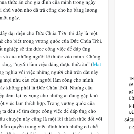
 mua thức ăn cho gia đình của mình trong ngày
i chủ vườn nho đã trả công cho họ bằng lương
 một ngày.
ây đại diện cho Đức Chúa Trời, thì đây là một
ẽ cho biết trong vương quốc của Đức Chúa Trời,
hất nghiệp sẽ tìm được công việc để đáp ứng
n và của những người lệ thuộc vào mình. Chúng
 rằng, “người làm việc đáng được thức ăn” (
Mat
ng nghĩa với việc những người chủ trên đất này
ng mọi nhu cầu của người làm công cho mình.
TH
(M
này không phải là Đức Chúa Trời. Nhưng câu
KẾ
iệp đem lại hy vọng cho những ai đang gặp khó
DỖ
ột việc làm thích hợp. Trong vương quốc của
NH
g ta đều sẽ tìm được công việc để đáp ứng cho
ĐỀ
u chuyện này cũng là một lời thách thức đối với
SÁCH
 thẩm quyền trong việc định hình những cơ chế
GI