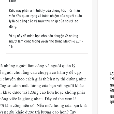
Chúa.
Điều này phản ánh triết lý của chúng tôi, mỗi nhân
viên đều quan trọng và trách nhiệm của người quản
lý là cố gắng bảo vệ mức thu nhập của người lao
động.
Ví dụ này đã minh họa cho câu chuyện về những
người làm công trong vườn nho trong Ma-thi-ơ 20:1-
16.
 là những người làm công và người quản lý
ố người cho rằng câu chuyện có hàm ý đề cập
LẠ
u chuyện theo cách giải thích này thì dường như
TH
đừng so sánh mức lương của bạn với người khác
NG
ĂN
i khác được trả lương cao hơn hoặc không phải
NH
công việc là giống nhau. Đây có thể xem là
QU
ười làm công nên có. Nếu mức lương của bạn khá
ỉ vì người khác được trả lương cao hơn? Tuy