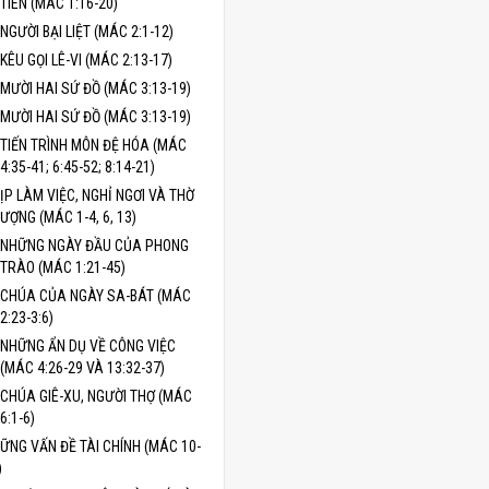
TIÊN (MÁC 1:16-20)
NGƯỜI BẠI LIỆT (MÁC 2:1-12)
KÊU GỌI LÊ-VI (MÁC 2:13-17)
MƯỜI HAI SỨ ĐỒ (MÁC 3:13-19)
MƯỜI HAI SỨ ĐỒ (MÁC 3:13-19)
TIẾN TRÌNH MÔN ĐỆ HÓA (MÁC
4:35-41; 6:45-52; 8:14-21)
ỊP LÀM VIỆC, NGHỈ NGƠI VÀ THỜ
ƯỢNG (MÁC 1-4, 6, 13)
NHỮNG NGÀY ĐẦU CỦA PHONG
TRÀO (MÁC 1:21-45)
CHÚA CỦA NGÀY SA-BÁT (MÁC
2:23-3:6)
NHỮNG ẨN DỤ VỀ CÔNG VIỆC
(MÁC 4:26-29 VÀ 13:32-37)
CHÚA GIÊ-XU, NGƯỜI THỢ (MÁC
6:1-6)
ỮNG VẤN ĐỀ TÀI CHÍNH (MÁC 10-
)