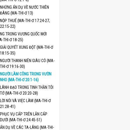
NHỮNG ẨN DỤ VỀ NƯỚC THIÊN
ĐÀNG (MA-THI-Ơ 13)
NỘP THUẾ (MA-THI-Ơ 17:24-27,
22:15-22)
NG TRONG VƯƠNG QUỐC MỚI
A-THI-Ơ 18-25)
GIẢI QUYẾT XUNG ĐỘT (MA-THI-Ơ
18:15-35)
NGƯỜI THANH NIÊN GIÀU CÓ (MA-
THI-Ơ 19:16-30)
NGƯỜI LÀM CÔNG TRONG VƯỜN
NHO (MA-THI-Ơ 20:1-16)
LÃNH ĐẠO TRONG TINH THẦN TÔI
TỚ (MA-THI-Ơ 20:20-28)
LỜI NÓI VÀ VIỆC LÀM (MA-THI-Ơ
21:28-41)
PHỤC VỤ CẤP TRÊN LẪN CẤP
DƯỚI (MA-THI-Ơ 24:45-51)
ẨN DỤ VỀ CÁC TA-LÂNG (MA-THI-