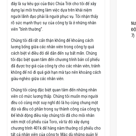
đây là sự kêu gọi của Đức Chúa Trời cho tôi để xây
dựng lại môi trường làm việc dựa trên khái niệm
người lãnh đạo phải là người phục vụ. Tôi nhận thấy
rõ sức mạnh thực sự của công ty là ở những nhân
NƯ
viên “bình thường”.
ĐỘ
7)
Chúng tôi đã rất cẩn thận không để khoảng cách
lương bổng giữa các nhân viên trong công ty quá
cách biệt vì điều đó dễ dẫn đến sự bất mãn. Chúng
tôi đặc biệt quan tâm đến chương trình bán cổ phiếu
đã được trợ giá của công ty cho các nhân viên, tránh
không để nó đi quá giới hạn mà tạo nên khoảng cách
giàu-nghèo giữa các nhân viên.
Chúng tôi cũng đặc biệt quan tâm đến những nhân
viên có mức lương thấp. Chúng tôi muốn mọi người
đều có cùng một suy nghĩ đó là họ cùng chung một
đội và đều có phần trong sự thành công của công ty.
Để khởi động điều này chúng tôi đã cho mỗi nhân
viên một cổ phiếu của Toro, và từ đó xây dựng
chương trình 401k để hàng năm thưởng cổ phiếu cho
tất cả nhân viên của công ty. Mặc dù những quản lý