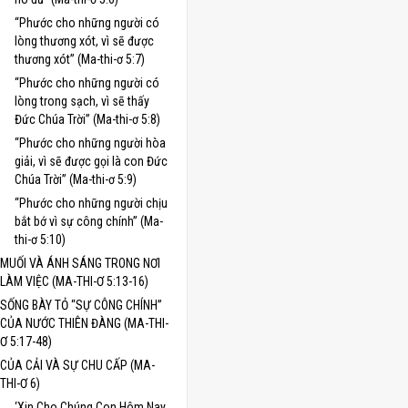
“Phước cho những người có
lòng thương xót, vì sẽ được
thương xót” (Ma-thi-ơ 5:7)
“Phước cho những người có
lòng trong sạch, vì sẽ thấy
Đức Chúa Trời” (Ma-thi-ơ 5:8)
“Phước cho những người hòa
giải, vì sẽ được gọi là con Đức
Chúa Trời” (Ma-thi-ơ 5:9)
“Phước cho những người chịu
bắt bớ vì sự công chính” (Ma-
thi-ơ 5:10)
MUỐI VÀ ÁNH SÁNG TRONG NƠI
LÀM VIỆC (MA-THI-Ơ 5:13-16)
SỐNG BÀY TỎ “SỰ CÔNG CHÍNH”
CỦA NƯỚC THIÊN ĐÀNG (MA-THI-
Ơ 5:17-48)
CỦA CẢI VÀ SỰ CHU CẤP (MA-
THI-Ơ 6)
‘Xin Cho Chúng Con Hôm Nay