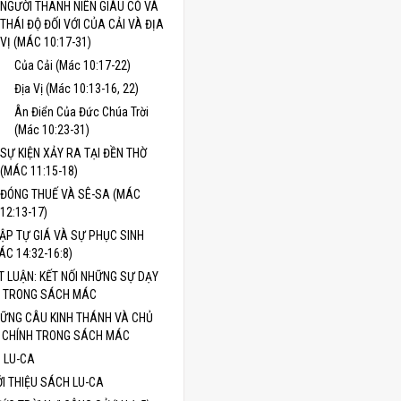
NGƯỜI THANH NIÊN GIÀU CÓ VÀ
THÁI ĐỘ ĐỐI VỚI CỦA CẢI VÀ ĐỊA
VỊ (MÁC 10:17-31)
Của Cải (Mác 10:17-22)
Địa Vị (Mác 10:13-16, 22)
Ân Điển Của Đức Chúa Trời
(Mác 10:23-31)
SỰ KIỆN XẢY RA TẠI ĐỀN THỜ
(MÁC 11:15-18)
ĐÓNG THUẾ VÀ SÊ-SA (MÁC
12:13-17)
ẬP TỰ GIÁ VÀ SỰ PHỤC SINH
ÁC 14:32-16:8)
T LUẬN: KẾT NỐI NHỮNG SỰ DẠY
 TRONG SÁCH MÁC
ỮNG CÂU KINH THÁNH VÀ CHỦ
 CHÍNH TRONG SÁCH MÁC
 LU-CA
ỚI THIỆU SÁCH LU-CA