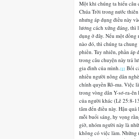
Một khi chúng ta hiểu câu 
Chúa Trời trong nước thiên
nhưng áp dụng điều này vào
lương cách xứng đáng, thì 
dụng ở đây. Nếu một đồng n
nào đó, thì chúng ta chung v
phiền. Tuy nhiên, phần áp 
trong câu chuyện này trả l
gia đình của mình.
Bối cả
[1]
nhiều người nông dân nghèo
chính quyền Rô-ma. Việc l
trong vòng dân Y-sơ-ra-ên 
của người khác (Lê 25:8-1
tâm đến điều này. Hậu quả l
mỗi buổi sáng, hy vọng rằng
giờ, nhóm người này là nhữn
không có việc làm. Những 