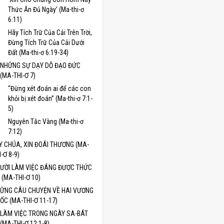
Thức Ăn Đủ Ngày’ (Ma-thi-ơ
6:11)
Hãy Tích Trữ Của Cải Trên Trời,
Đừng Tích Trữ Của Cải Dưới
Đất (Ma-thi-ơ 6:19-34)
NHỮNG SỰ DẠY DỖ ĐẠO ĐỨC
(MA-THI-Ơ 7)
“Đừng xét đoán ai để các con
khỏi bị xét đoán” (Ma-thi-ơ 7:1-
5)
Nguyên Tắc Vàng (Ma-thi-ơ
7:12)
Y CHÚA, XIN ĐOÁI THƯƠNG (MA-
I-Ơ 8-9)
ƯỜI LÀM VIỆC ĐÁNG ĐƯỢC THỨC
 (MA-THI-Ơ 10)
ỮNG CÂU CHUYỆN VỀ HAI VƯƠNG
ỐC (MA-THI-Ơ 11-17)
LÀM VIỆC TRONG NGÀY SA-BÁT
(MA-THI-Ơ 12:1-8)