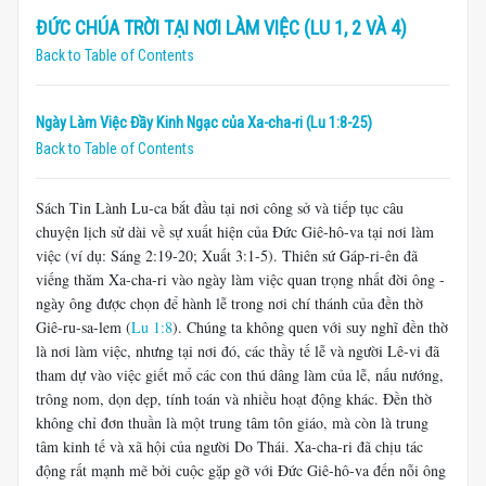
ĐỨC CHÚA TRỜI TẠI NƠI LÀM VIỆC (LU 1, 2 VÀ 4)
Back to Table of Contents
Ngày Làm Việc Đầy Kinh Ngạc của Xa-cha-ri (Lu 1:8-25)
Back to Table of Contents
Sách Tin Lành Lu-ca bắt đầu tại nơi công sở và tiếp tục câu
chuyện lịch sử dài về sự xuất hiện của Đức Giê-hô-va tại nơi làm
việc (ví dụ: Sáng 2:19-20; Xuất 3:1-5). Thiên sứ Gáp-ri-ên đã
viếng thăm Xa-cha-ri vào ngày làm việc quan trọng nhất đời ông -
ngày ông được chọn để hành lễ trong nơi chí thánh của đền thờ
Giê-ru-sa-lem (
Lu 1:8
). Chúng ta không quen với suy nghĩ đền thờ
là nơi làm việc, nhưng tại nơi đó, các thầy tế lễ và người Lê-vi đã
tham dự vào việc giết mổ các con thú dâng làm của lễ, nấu nướng,
trông nom, dọn dẹp, tính toán và nhiều hoạt động khác. Đền thờ
không chỉ đơn thuần là một trung tâm tôn giáo, mà còn là trung
tâm kinh tế và xã hội của người Do Thái. Xa-cha-ri đã chịu tác
động rất mạnh mẽ bởi cuộc gặp gỡ với Đức Giê-hô-va đến nỗi ông