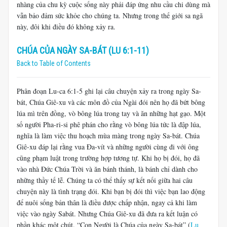
nhàng của chu kỳ cuộc sống này phải đáp ứng nhu cầu chi dùng mà
vẫn bảo đảm sức khỏe cho chúng ta. Nhưng trong thế giới sa ngã
này, đôi khi điều đó không xảy ra.
CHÚA CỦA NGÀY SA-BÁT (LU 6:1-11)
Back to Table of Contents
Phân đoạn Lu-ca 6:1-5 ghi lại câu chuyện xảy ra trong ngày Sa-
bát, Chúa Giê-xu và các môn đồ của Ngài đói nên họ đã bứt bông
lúa mì trên đồng, vò bông lúa trong tay và ăn những hạt gạo. Một
số người Pha-ri-si phê phán cho rằng vò bông lúa tức là đập lúa,
nghĩa là làm việc thu hoạch mùa màng trong ngày Sa-bát. Chúa
Giê-xu đáp lại rằng vua Đa-vít và những người cùng đi với ông
cũng phạm luật trong trường hợp tương tự. Khi họ bị đói, họ đã
vào nhà Đức Chúa Trời và ăn bánh thánh, là bánh chỉ dành cho
những thầy tế lễ. Chúng ta có thể thấy sự kết nối giữa hai câu
chuyện này là tình trạng đói. Khi bạn bị đói thì việc bạn lao động
để nuôi sống bản thân là điều được chấp nhận, ngay cả khi làm
việc vào ngày Sabát. Nhưng Chúa Giê-xu đã đưa ra kết luận có
phần khác một chút. “Con Người là Chúa của ngày Sa-bát” (
Lu