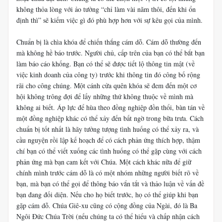
không thỏa lòng với ảo tưởng “chỉ làm vài năm thôi, đến khi ổn
định thì” sẽ kiếm việc gì đó phù hợp hơn với sự kêu gọi của mình.
Chuẩn bị là chìa khóa để chiến thắng cám dỗ. Cám dỗ thường đến
mà không hề báo trước. Người chủ, cấp trên của bạn có thể bắt bạn
làm báo cáo khống. Bạn có thể sẽ được tiết lộ thông tin mật (về
việc kinh doanh của công ty) trước khi thông tin đó công bố rộng
rãi cho công chúng. Một cánh cửa quên khóa sẽ đem đến một cơ
hội không trông đợi để lấy những thứ không thuộc về mình mà
không ai biết. Áp lực để hùa theo đồng nghiệp đồn thổi, bàn tán về
một đồng nghiệp khác có thể xảy đến bất ngờ trong bữa trưa. Cách
chuẩn bị tốt nhất là hãy tưởng tượng tình huống có thể xảy ra, và
cầu nguyện rồi lập kế hoạch để có cách phản ứng thích hợp, thậm
chí bạn có thể viết xuống các tình huống có thể gặp cùng với cách
phản ứng mà bạn cam kết với Chúa. Một cách khác nữa để giữ
chính mình trước cám dỗ là có một nhóm những người biết rõ về
bạn, mà bạn có thể gọi để thông báo vắn tắt và thảo luận về vấn đề
bạn đang đối diện. Nếu cho họ biết trước, họ có thể giúp khi bạn
gặp cám dỗ. Chúa Giê-xu cũng có cộng đồng của Ngài, đó là Ba
Ngôi Đức Chúa Trời (nếu chúng ta có thể hiểu và chấp nhận cách