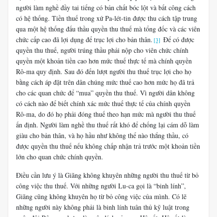
người làm nghề đầy tai tiếng có bản chất bóc lột và bất công cách
có hệ thống. Tiền thuế trong xứ Pa-lét-tin được thu cách tập trung
qua một hệ thống đấu thầu quyền thu thuế mà tổng đốc và các viên
chức cấp cao đã lợi dụng để trục lợi cho bản thân.
Để có được
[3]
quyền thu thuế, người trúng thầu phải nộp cho viên chức chính
quyền một khoản tiền cao hơn mức thuế thực tế mà chính quyền
Rô-ma quy định. Sau đó đến lượt người thu thuế trục lợi cho họ
bằng cách áp đặt trên dân chúng mức thuế cao hơn mức họ đã trả
cho các quan chức để “mua” quyền thu thuế. Vì người dân không
có cách nào để biết chính xác mức thuế thực tế của chính quyền
Rô-ma, do đó họ phải đóng thuế theo hạn mức mà người thu thuế
ấn định. Người làm nghề thu thuế rất khó để chống lại cám dỗ làm
giàu cho bản thân, và họ hầu như không thể nào thắng thầu, có
được quyền thu thuế nếu không chấp nhận trả trước một khoản tiền
lớn cho quan chức chính quyền.
Điều cần lưu ý là Giăng không khuyên những người thu thuế từ bỏ
công việc thu thuế. Với những người Lu-ca gọi là “binh lính”,
Giăng cũng không khuyên họ từ bỏ công việc của mình. Có lẽ
những người này không phải là binh lính tuân thủ kỹ luật trong