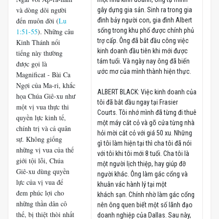
và dòng dõi người
gây dựng gia sản. Sinh ra trong gia
đến muôn đời (
Lu
đình bảy người con, gia đình Albert
sống trong khu phố được chính phủ
1:51-55
). Những câu
trợ cấp. Ông đã bắt đầu công việc
Kinh Thánh nổi
kinh doanh đầu tiên khi mới được
tiếng này thường
tám tuổi. Và ngày nay ông đã biến
được gọi là
ước mơ của mình thành hiện thực.
Magnificat - Bài Ca
Ngợi của Ma-ri, khắc
ALBERT BLACK: Việc kinh doanh của
họa Chúa Giê-xu như
tôi đã bắt đầu ngay tại Frasier
một vị vua thực thi
Courts. Tôi nhớ mình đã từng đi thuê
quyền lực kinh tế,
một máy cắt cỏ và gõ cửa từng nhà
chính trị và cả quân
hỏi mời cắt cỏ với giá 50 xu. Những
sự. Không giống
gì tôi làm hiện tại thì cha tôi đã nói
những vị vua của thế
với tôi khi tôi mới 8 tuổi. Cha tôi là
giới tội lỗi, Chúa
một người lịch thiệp, hay giúp đỡ
Giê-xu dùng quyền
người khác. Ông làm gác cổng và
lực của vị vua để
khuân vác hành lý tại một
đem phúc lợi cho
khách sạn. Chính nhờ làm gác cổng
những thần dân cô
nên ông quen biết một số lãnh đạo
thế, bị thiệt thòi nhất
doanh nghiệp của Dallas. Sau này,