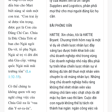
ty của Albert tên là On Target
đến báo cho Mari
Supplies and Logistics, phân phối
biết nàng sẽ sinh một
mọi thứ cho mọi người đúng lúc họ
con trai. “Con trai ấy
cần.
sẽ được tôn trọng,
BÀI PHỎNG VẤN
được gọi là Con của
Đấng Chí Cao. Chúa
HATTIE: Xin chào, tôi là HATTIE
là Đức Chúa Trời sẽ
Bryant. Chương trình hôm nay là một
ban cho Ngài ngôi
ví dụ về chiến lược nhân lực đầy
Đa-vít, tổ phụ Ngài.
sáng tạo được triển khai bởi các
Ngài sẽ trị vì đời đời
chủ doanh nghiệp nhỏ trong vùng.
nhà Gia-cốp; vương
Các doanh nghiệp nhỏ này đều phải
quốc Ngài mãi mãi
tự triển khai chiến lược nhân sự vì
trường tồn” (
Lu
không đủ lớn để thuê một nhân viên
1:32-33
).
chuyên lo về mảng nhân lực. Những
ông chủ doanh nghiệp hiểu rằng
Có thể chúng ta
không thể nhét nhân viên vào
không quen với suy
những chỗ làm việc chật chội rồi để
nghĩ công việc của
mặc họ làm sao thì làm. Cuộc đời
Chúa Giê-xu là “vua
con người không thể bị tách rời
dân Y-sơ-ra-ên”,
thành hai ngăn: ngăn công việc và