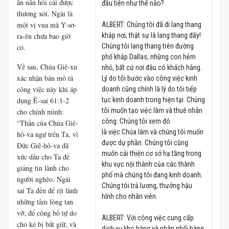
ăn năn hối cải được
đầu tiên như thế nào?
thương xót. Ngài là
một vị vua mà Y-sơ-
ALBERT: Chúng tôi đã đi lang thang
ra-ên chưa bao giờ
khắp nơi, thật sự là lang thang đấy!
Chúng tôi lang thang trên đường
có.
phố khắp Dallas, những con hẻm
Về sau, Chúa Giê-xu
nhỏ, bất cứ nơi đâu có khách hàng.
xác nhận bản mô tả
Lý do tôi bước vào công việc kinh
công việc này khi áp
doanh cũng chính là lý do tôi tiếp
dụng Ê-sai 61:1-2
tục kinh doanh trong hiện tại. Chúng
tôi muốn tạo việc làm và thuê nhân
cho chính mình:
công. Chúng tôi xem đó
“Thần của Chúa Giê-
là việc Chúa làm và chúng tôi muốn
hô-va ngự trên Ta, vì
được dự phần. Chúng tôi cũng
Đức Giê-hô-va đã
muốn cải thiện cơ sở hạ tầng trong
xức dầu cho Ta để
khu vực nội thành của các thành
giảng tin lành cho
phố mà chúng tôi đang kinh doanh.
người nghèo. Ngài
Chúng tôi trả lương, thưởng hậu
sai Ta đến để rịt lành
hĩnh cho nhân viên.
những tấm lòng tan
vỡ; để công bố tự do
ALBERT: Với công việc cung cấp
cho kẻ bị bắt giữ, và
dịch vụ kho hàng và phân phối hàng