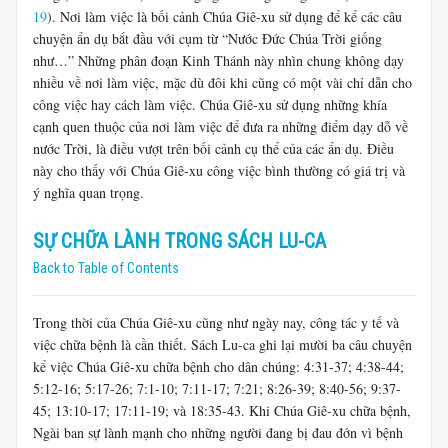
19
). Nơi làm việc là bối cảnh Chúa Giê-xu sử dụng để kể các câu
chuyện ẩn dụ bắt đầu với cụm từ “Nước Đức Chúa Trời giống
như…” Những phân đoạn Kinh Thánh này nhìn chung không dạy
nhiều về nơi làm việc, mặc dù đôi khi cũng có một vài chỉ dẫn cho
công việc hay cách làm việc. Chúa Giê-xu sử dụng những khía
cạnh quen thuộc của nơi làm việc để đưa ra những điểm dạy dỗ về
nước Trời, là điều vượt trên bối cảnh cụ thể của các ẩn dụ. Điều
này cho thấy với Chúa Giê-xu công việc bình thường có giá trị và
ý nghĩa quan trọng.
SỰ CHỮA LÀNH TRONG SÁCH LU-CA
Back to Table of Contents
Trong thời của Chúa Giê-xu cũng như ngày nay, công tác y tế và
việc chữa bệnh là cần thiết. Sách Lu-ca ghi lại mười ba câu chuyện
kể việc Chúa Giê-xu chữa bệnh cho dân chúng: 4:31-37; 4:38-44;
5:12-16; 5:17-26; 7:1-10; 7:11-17; 7:21; 8:26-39; 8:40-56; 9:37-
45; 13:10-17; 17:11-19; và 18:35-43. Khi Chúa Giê-xu chữa bệnh,
Ngài ban sự lành mạnh cho những người đang bị đau đớn vì bệnh