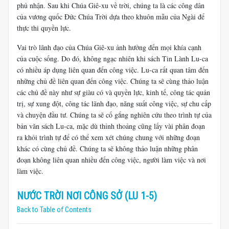
phủ nhận. Sau khi Chúa Giê-xu về trời, chúng ta là các công dân
của vương quốc Đức Chúa Trời dựa theo khuôn mẫu của Ngài để
thực thi quyền lực.
Vai trò lãnh đạo của Chúa Giê-xu ảnh hưởng đến mọi khía cạnh
của cuộc sống. Do đó, không ngạc nhiên khi sách Tin Lành Lu-ca
có nhiều áp dụng liên quan đến công việc. Lu-ca rất quan tâm đến
những chủ đề liên quan đến công việc. Chúng ta sẽ cùng thảo luận
các chủ đề này như sự giàu có và quyền lực, kinh tế, công tác quản
trị, sự xung đột, công tác lãnh đạo, năng suất công việc, sự chu cấp
và chuyện đầu tư. Chúng ta sẽ cố gắng nghiên cứu theo trình tự của
bản văn sách Lu-ca, mặc dù thỉnh thoảng cũng lấy vài phân đoạn
ra khỏi trình tự để có thể xem xét chúng chung với những đoạn
khác có cùng chủ đề. Chúng ta sẽ không thảo luận những phân
đoạn không liên quan nhiều đến công việc, người làm việc và nơi
làm việc.
NƯỚC TRỜI NƠI CÔNG SỞ (LU 1-5)
Back to Table of Contents