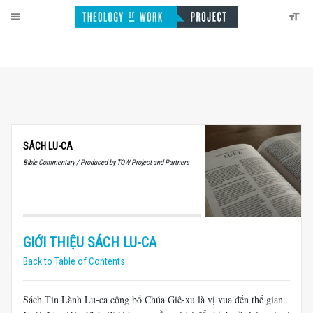
SÁCH LU-CA
Bible Commentary / Produced by TOW Project and Partners
GIỚI THIỆU SÁCH LU-CA
Back to Table of Contents
Sách Tin Lành Lu-ca công bố Chúa Giê-xu là vị vua đến thế gian.