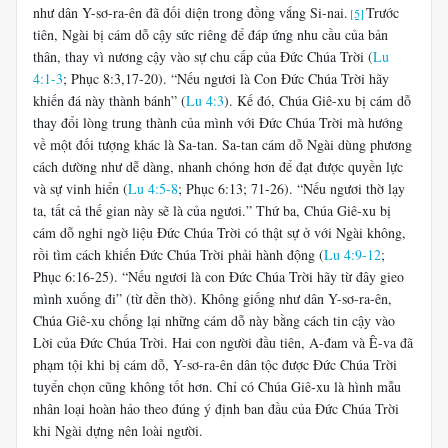
như dân Y-sơ-ra-ên đã đối diện trong đồng vắng Si-nai.
Trước
[5]
tiên, Ngài bị cám dỗ cậy sức riêng để đáp ứng nhu cầu của bản
thân, thay vì nương cậy vào sự chu cấp của Đức Chúa Trời (
Lu
4:1-3
; Phục 8:3,17-20). “Nếu ngươi là Con Đức Chúa Trời hãy
khiến đá này thành bánh” (
Lu 4:3
). Kế đó, Chúa Giê-xu bị cám dỗ
thay đổi lòng trung thành của mình với Đức Chúa Trời mà hướng
về một đối tượng khác là Sa-tan. Sa-tan cám dỗ Ngài dùng phương
cách dường như dễ dàng, nhanh chóng hơn để đạt được quyền lực
và sự vinh hiển (
Lu 4:5-8
; Phục 6:13; 71-26). “Nếu ngươi thờ lạy
ta, tất cả thế gian này sẽ là của ngươi.” Thứ ba, Chúa Giê-xu bị
cám dỗ nghi ngờ liệu Đức Chúa Trời có thật sự ở với Ngài không,
rồi tìm cách khiến Đức Chúa Trời phải hành động (
Lu 4:9-12
;
Phục 6:16-25). “Nếu ngươi là con Đức Chúa Trời hãy từ đây gieo
mình xuống đi” (từ đền thờ). Không giống như dân Y-sơ-ra-ên,
Chúa Giê-xu chống lại những cám dỗ này bằng cách tin cậy vào
Lời của Đức Chúa Trời. Hai con người đầu tiên, A-đam và Ê-va đã
phạm tội khi bị cám dỗ, Y-sơ-ra-ên dân tộc được Đức Chúa Trời
tuyển chọn cũng không tốt hơn. Chỉ có Chúa Giê-xu là hình mẫu
nhân loại hoàn hảo theo đúng ý định ban đầu của Đức Chúa Trời
khi Ngài dựng nên loài người.