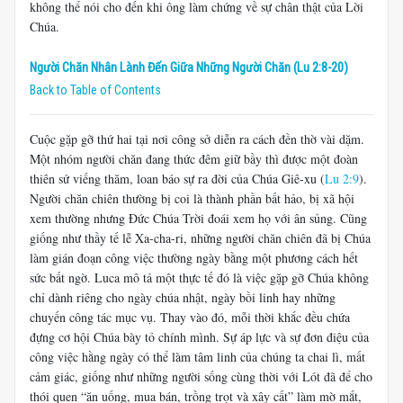
không thể nói cho đến khi ông làm chứng về sự chân thật của Lời
Chúa.
Người Chăn Nhân Lành Đến Giữa Những Người Chăn (Lu 2:8-20)
Back to Table of Contents
Cuộc gặp gỡ thứ hai tại nơi công sở diễn ra cách đền thờ vài dặm.
Một nhóm người chăn đang thức đêm giữ bầy thì được một đoàn
thiên sứ viếng thăm, loan báo sự ra đời của Chúa Giê-xu (
Lu 2:9
).
Người chăn chiên thường bị coi là thành phần bất hảo, bị xã hội
xem thường nhưng Đức Chúa Trời đoái xem họ với ân sủng. Cũng
giống như thầy tế lễ Xa-cha-ri, những người chăn chiên đã bị Chúa
làm gián đoạn công việc thường ngày bằng một phương cách hết
sức bất ngờ. Luca mô tả một thực tế đó là việc gặp gỡ Chúa không
chỉ dành riêng cho ngày chúa nhật, ngày bồi linh hay những
chuyến công tác mục vụ. Thay vào đó, mỗi thời khắc đều chứa
đựng cơ hội Chúa bày tỏ chính mình. Sự áp lực và sự đơn điệu của
công việc hằng ngày có thể làm tâm linh của chúng ta chai lì, mất
cảm giác, giống như những người sống cùng thời với Lót đã để cho
thói quen “ăn uống, mua bán, trồng trọt và xây cất” làm mờ mắt,