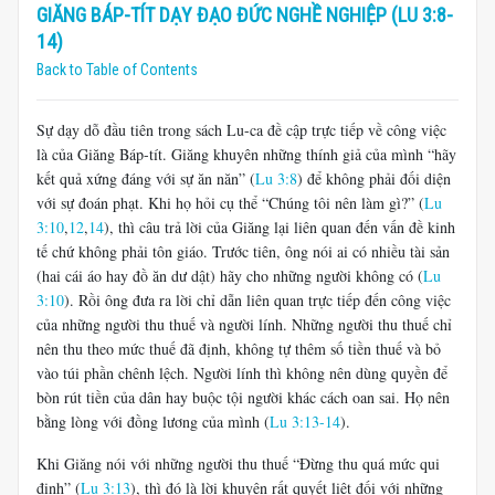
GIĂNG BÁP-TÍT DẠY ĐẠO ĐỨC NGHỀ NGHIỆP (LU 3:8-
14)
Back to Table of Contents
Sự dạy dỗ đầu tiên trong sách Lu-ca đề cập trực tiếp về công việc
là của Giăng Báp-tít. Giăng khuyên những thính giả của mình “hãy
kết quả xứng đáng với sự ăn năn” (
Lu 3:8
) để không phải đối diện
với sự đoán phạt. Khi họ hỏi cụ thể “Chúng tôi nên làm gì?” (
Lu
3:10
,
12
,
14
), thì câu trả lời của Giăng lại liên quan đến vấn đề kinh
tế chứ không phải tôn giáo. Trước tiên, ông nói ai có nhiều tài sản
(hai cái áo hay đồ ăn dư dật) hãy cho những người không có (
Lu
3:10
). Rồi ông đưa ra lời chỉ dẫn liên quan trực tiếp đến công việc
của những người thu thuế và người lính. Những người thu thuế chỉ
nên thu theo mức thuế đã định, không tự thêm số tiền thuế và bỏ
vào túi phần chênh lệch. Người lính thì không nên dùng quyền để
bòn rút tiền của dân hay buộc tội người khác cách oan sai. Họ nên
bằng lòng với đồng lương của mình (
Lu 3:13-14
).
Khi Giăng nói với những người thu thuế “Đừng thu quá mức qui
định” (
Lu 3:13
), thì đó là lời khuyên rất quyết liệt đối với những