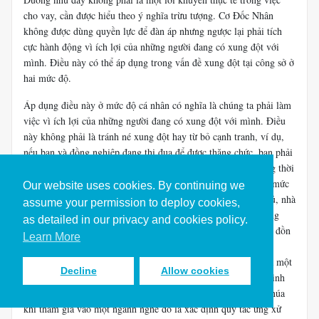
cho vay, cần được hiểu theo ý nghĩa trừu tượng. Cơ Đốc Nhân
không được dùng quyền lực để đàn áp nhưng ngược lại phải tích
cực hành động vì ích lợi của những người đang có xung đột với
mình. Điều này có thể áp dụng trong vấn đề xung đột tại công sở ở
hai mức độ.
Áp dụng điều này ở mức độ cá nhân có nghĩa là chúng ta phải làm
việc vì ích lợi của những người đang có xung đột với mình. Điều
này không phải là tránh né xung đột hay từ bỏ cạnh tranh, ví dụ,
nếu bạn và đồng nghiệp đang thi đua để được thăng chức, bạn phải
giúp đỡ đồng nghiệp làm việc tốt trong khả năng của họ, đồng thời
bạn vẫn phải cố gắng hoàn tất công việc của mình tốt hơn. Ở mức
Our website uses cookies. By continuing we
độ tập thể, áp dụng điều này có nghĩa là không triệt hạ đối thủ, nhà
assume your permission to deploy cookies,
cung cấp hay khách hàng bằng những hành vi không công bằng
as detailed in our privacy and cookies policy.
như kiện tụng thiếu chứng cớ, kinh doanh độc quyền, tung tin đồn
Learn More
thất thiệt, thao túng giá cổ phiếu và những điều tương tự. Mỗi
ngành nghề đều có điểm đặc trưng riêng nên không thể đưa ra một
Decline
Allow cookies
cách áp dụng cho tất cả mọi tình huống dựa trên phân đoạn Kinh
Thánh tại đây. Vì thế, vai trò cần thiết của những người tin Chúa
khi tham gia vào một ngành nghề đó là xác định quy tắc ứng xử