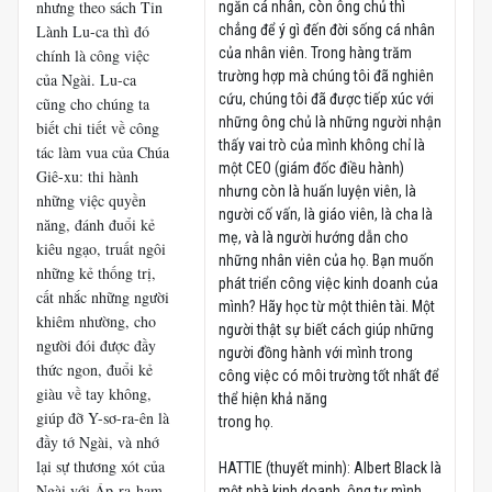
nhưng theo sách Tin
ngăn cá nhân, còn ông chủ thì
Lành Lu-ca thì đó
chẳng để ý gì đến đời sống cá nhân
của nhân viên. Trong hàng trăm
chính là công việc
trường hợp mà chúng tôi đã nghiên
của Ngài. Lu-ca
cứu, chúng tôi đã được tiếp xúc với
cũng cho chúng ta
những ông chủ là những người nhận
biết chi tiết về công
thấy vai trò của mình không chỉ là
tác làm vua của Chúa
một CEO (giám đốc điều hành)
Giê-xu: thi hành
nhưng còn là huấn luyện viên, là
những việc quyền
người cố vấn, là giáo viên, là cha là
năng, đánh đuổi kẻ
mẹ, và là người hướng dẫn cho
kiêu ngạo, truất ngôi
những nhân viên của họ. Bạn muốn
những kẻ thống trị,
phát triển công việc kinh doanh của
cất nhắc những người
mình? Hãy học từ một thiên tài. Một
khiêm nhường, cho
người thật sự biết cách giúp những
người đói được đầy
người đồng hành với mình trong
thức ngon, đuổi kẻ
công việc có môi trường tốt nhất để
giàu về tay không,
thể hiện khả năng
giúp đỡ Y-sơ-ra-ên là
trong họ.
đầy tớ Ngài, và nhớ
lại sự thương xót của
HATTIE (thuyết minh): Albert Black là
Ngài với Áp-ra-ham
một nhà kinh doanh, ông tự mình