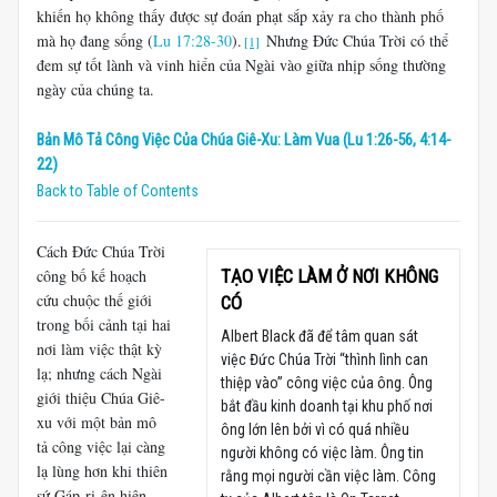
khiến họ không thấy được sự đoán phạt sắp xảy ra cho thành phố
mà họ đang sống (
Lu 17:28-30
).
Nhưng Đức Chúa Trời có thể
[1]
đem sự tốt lành và vinh hiển của Ngài vào giữa nhịp sống thường
ngày của chúng ta.
Bản Mô Tả Công Việc Của Chúa Giê-Xu: Làm Vua (Lu 1:26-56, 4:14-
22)
Back to Table of Contents
Cách Đức Chúa Trời
công bố kế hoạch
TẠO VIỆC LÀM Ở NƠI KHÔNG
cứu chuộc thế giới
CÓ
trong bối cảnh tại hai
Albert Black đã để tâm quan sát
nơi làm việc thật kỳ
việc Đức Chúa Trời “thình lình can
lạ; nhưng cách Ngài
thiệp vào” công việc của ông. Ông
giới thiệu Chúa Giê-
bắt đầu kinh doanh tại khu phố nơi
xu với một bản mô
ông lớn lên bởi vì có quá nhiều
tả công việc lại càng
người không có việc làm. Ông tin
lạ lùng hơn khi thiên
rằng mọi người cần việc làm. Công
sứ Gáp-ri-ên hiện