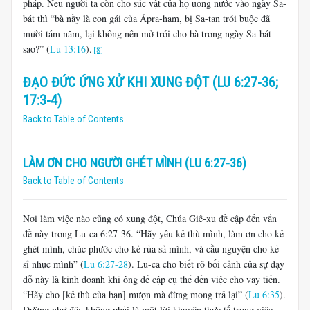
pháp. Nếu người ta còn cho súc vật của họ uống nước vào ngày Sa-
bát thì “bà nầy là con gái của Ápra-ham, bị Sa-tan trói buộc đã
mười tám năm, lại không nên mở trói cho bà trong ngày Sa-bát
sao?” (
Lu 13:16
).
[8]
ĐẠO ĐỨC ỨNG XỬ KHI XUNG ĐỘT (LU 6:27-36;
17:3-4)
Back to Table of Contents
LÀM ƠN CHO NGƯỜI GHÉT MÌNH (LU 6:27-36)
Back to Table of Contents
Nơi làm việc nào cũng có xung đột, Chúa Giê-xu đề cập đến vấn
đề này trong Lu-ca 6:27-36. “Hãy yêu kẻ thù mình, làm ơn cho kẻ
ghét mình, chúc phước cho kẻ rủa sả mình, và cầu nguyện cho kẻ
sỉ nhục mình” (
Lu 6:27-28
). Lu-ca cho biết rõ bối cảnh của sự dạy
dỗ này là kinh doanh khi ông đề cập cụ thể đến việc cho vay tiền.
“Hãy cho [kẻ thù của bạn] mượn mà đừng mong trả lại” (
Lu 6:35
).
Dường như đây không phải là một lời khuyên thực tế trong việc