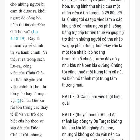
cho những người bị
hóa, trung bình thu nhập của một
cầm tù được ra khỏi
nhân viên ở On Target là 29.800 đô-
ngục; để công bố
la. Chúng tôi đã tạo việc làm ở các
năm thi ân của Đức
khu phố có nhiều người phải sống
Giê-hô-va” (
Lu
bằng trợ cấp từ tiền thuế và giúp họ
4:18-19
). Đây là
trở thành những người có thu nhập
nhiệm vụ về chính
và góp phần đóng thuế. Đây vốn là
trị và hành chính. Vì
một tòa nhà bị bỏ hoang
thế, ít ra trong sách
trong khu ổ chuột, trước đây nó y
Lu-ca, công
như khu nhà bên kia đường. Chúng
tôi cũng thuê một trung tâm cũ nát
việc của Chúa Giê-
và biến nó thành một trung tâm
xu liên hệ gần với
thương mại.
việc chính trị hơn là
tôn giáo hay là mục
HATTIE: Ô, Cách làm việc thật hiệu
vụ.
Chúa Giê-xu
[2]
quả!
rất tôn trọng các thầy
tế lễ và vai trò đặc
HATTIE (thuyết minh): Albert đã
biệt của họ theo sự
thành lập công ty On Target không
sắp đặt của Đức
lâu sau khi tốt nghiệp đại học,
Chúa Trời, nhưng
nhưng vì không có đủ vốn nên cả