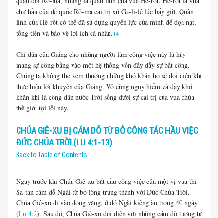
quân đội Rô-ma, nhưng là quân lính của vua Hê-rốt. Hê-rốt là vua
chư hầu của đế quốc Rô-ma cai trị xứ Ga-li-lê lúc bấy giờ. Quân
lính của Hê-rốt có thể đã sử dụng quyền lực của mình để dọa nạt,
tống tiền và bảo vệ lợi ích cá nhân.
[4]
Chỉ dẫn của Giăng cho những người làm công việc này là hãy
mang sự công bằng vào một hệ thống vốn đầy dẫy sự bất công.
Chúng ta không thể xem thường những khó khăn họ sẽ đối diện khi
thực hiện lời khuyên của Giăng. Vô cùng nguy hiểm và đầy khó
khăn khi là công dân nước Trời sống dưới sự cai trị của vua chúa
thế giới tội lỗi này.
CHÚA GIÊ-XU BỊ CÁM DỖ TỪ BỎ CÔNG TÁC HẦU VIỆC
ĐỨC CHÚA TRỜI (LU 4:1-13)
Back to Table of Contents
Ngay trước khi Chúa Giê-xu bắt đầu công việc của một vị vua thì
Sa-tan cám dỗ Ngài từ bỏ lòng trung thành với Đức Chúa Trời.
Chúa Giê-xu đi vào đồng vắng, ở đó Ngài kiêng ăn trong 40 ngày
(
Lu 4:2
). Sau đó, Chúa Giê-xu đối diện với những cám dỗ tương tự