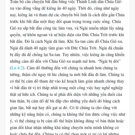
Toàn bộ câu chuyện bắt đầu bằng việc Thánh Linh dẫn Chúa Giê-
xu vào đồng vắng để kiêng ăn 40 ngày. Thời đó, cũng như ngày
nay, kiêng ăn và tham dự các chuyến bồi linh là cách đến gần Chúa
trước khi bắt đầu một thay đổi quan trọng trong cuộc sống. Chúa
Giê-xu sắp bắt đầu công tác làm vua, và Ngài muốn nhận lấy năng
quyền, sự khôn ngoan và sự hiện diện của Đức Chúa Trời trước khi
bắt đầu. Đó là cách Ngài đã làm. Khi Sa-tan cám dỗ Chúa Giê-xu,
Ngài đã dành 40 ngày tâm giao với Đức Chúa Trời. Ngài đã chuẩn
bị đầy đủ để chống lại Sa-tan. Tuy nhiên, việc kiêng ăn cũng khiến
những cám dỗ đến với Chúa Giê-xu mạnh mẽ hơn. “Ngài bị đói”
(
Lu 4:2
). Cám dỗ thường đến với chúng ta nhanh hơn chúng ta
tưởng, thậm chí ngay từ lúc chúng ta mới bắt đầu đi làm. Chúng ta
có thể bị cám dỗ tham dự vào kế hoạch làm giàu nhanh chóng thay
vì bắt đầu từ vị trí thấp nhất trong một công việc hay nghề nghiệp
thật sự hữu ích. Chúng ta sẽ phải đối diện với những yếu đuối của
bản thân, bị cám dỗ để bù đắp cho những yếu đuối đó bằng cách
gian lận, bắt nạt hay dối gạt ai đó. Có lẽ chúng ta cho rằng với
những kỹ năng hiện có, chúng ta không thể tìm được công việc như
ý, vì thế chúng ta bị cám dỗ thể hiện không đúng về bản thân hoặc
gian dối khai nhận những khả năng chuyên môn mình không có
hoặc chưa đạt đến. Chúng ta có thể chọn một vị trí có lợi nhưng