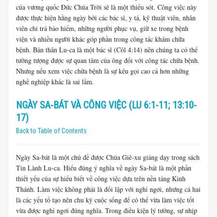
của vương quốc Đức Chúa Trời sẽ là một thiếu sót. Công việc này
được thực hiện hằng ngày bởi các bác sĩ, y tá, kỹ thuật viên, nhân
viên chi trả bảo hiểm, những người phục vụ, giữ xe trong bệnh
viện và nhiều người khác góp phần trong công tác khám chữa
bệnh. Bản thân Lu-ca là một bác sĩ (Côl 4:14) nên chúng ta có thể
tưởng tượng được sự quan tâm của ông đối với công tác chữa bệnh.
Nhưng nếu xem việc chữa bệnh là sự kêu gọi cao cả hơn những
nghề nghiệp khác là sai lầm.
NGÀY SA-BÁT VÀ CÔNG VIỆC (LU 6:1-11; 13:10-
17)
Back to Table of Contents
Ngày Sa-bát là một chủ đề được Chúa Giê-xu giảng dạy trong sách
Tin Lành Lu-ca. Hiểu đúng ý nghĩa về ngày Sa-bát là một phần
thiết yếu của sự hiểu biết về công việc dựa trên nền tảng Kinh
Thánh. Làm việc không phải là đối lập với nghỉ ngơi, nhưng cả hai
là các yếu tố tạo nên chu kỳ cuộc sống để có thể vừa làm việc tốt
vừa được nghỉ ngơi đúng nghĩa. Trong điều kiện lý tưởng, sự nhịp