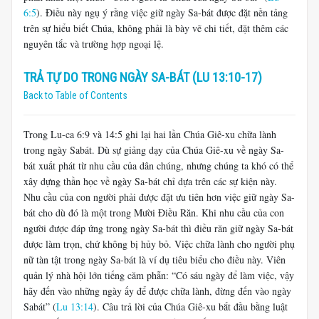
6:5
). Điều này ngụ ý rằng việc giữ ngày Sa-bát được đặt nền tảng
trên sự hiểu biết Chúa, không phải là bày vẽ chi tiết, đặt thêm các
nguyên tắc và trường hợp ngoại lệ.
TRẢ TỰ DO TRONG NGÀY SA-BÁT (LU 13:10-17)
Back to Table of Contents
Trong Lu-ca 6:9 và 14:5 ghi lại hai lần Chúa Giê-xu chữa lành
trong ngày Sabát. Dù sự giảng dạy của Chúa Giê-xu về ngày Sa-
bát xuất phát từ nhu cầu của dân chúng, nhưng chúng ta khó có thể
xây dựng thần học về ngày Sa-bát chỉ dựa trên các sự kiện này.
Nhu cầu của con người phải được đặt ưu tiên hơn việc giữ ngày Sa-
bát cho dù đó là một trong Mười Điều Răn. Khi nhu cầu của con
người được đáp ứng trong ngày Sa-bát thì điều răn giữ ngày Sa-bát
được làm trọn, chứ không bị hủy bỏ. Việc chữa lành cho người phụ
nữ tàn tật trong ngày Sa-bát là ví dụ tiêu biểu cho điều này. Viên
quản lý nhà hội lớn tiếng căm phẫn: “Có sáu ngày để làm việc, vậy
hãy đến vào những ngày ấy để được chữa lành, đừng đến vào ngày
Sabát” (
Lu 13:14
). Câu trả lời của Chúa Giê-xu bắt đầu bằng luật