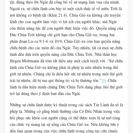
tật, đúng theo lời Ngài đã công bố về sứ mạng làm vua của mình.
Ngoài ra, sự chữa lành còn bày tỏ một cách thực tế về nước Trời là
nơi không có bệnh tật (Khải 21:4). Chúa Giê-xu không chỉ truyền
lệnh cho con người làm việc vì lợi ích của người khác, mà Ngài
còn thêm năng lực để con người thực hiện việc đó. Quyền năng của
Đức Chúa Trời không chỉ giới hạn cho Chúa Giê-xu, trong hai
phân đoạn Lu-ca 9:1-6 và 10:9, Chúa Giê-xu còn ban quyền năng
chữa bệnh cho các môn đồ của Ngài. Tuy nhiên, tất cả mọi sự chữa
lành đều dựa trên quyền năng của Đức Chúa Trời. Nhà thần học
Jürgen Moltmann đã tóm tắt điều này một cách tuyệt vời. “Sự chữa
lành của Chúa Giê-xu không phải là phép lạ siêu nhiên trong thế
giới tự nhiên. Chúng chỉ là điều hết sức tự nhiên trong một thế giới
trái tự nhiên, đã bị ma quỉ thống trị và bị thương tổn.”
Chữa
[7]
lành là dấu hiệu minh chứng Đức Chúa Trời đang phục hồi thế giới
trở lại đúng theo ý định ban đầu của Ngài.
Những sự chữa lành được ký thuật trong các sách Tin Lành đa số là
phép lạ. Những cố gắng bình thường của Cơ Đốc Nhân trong việc
hồi phục sức khỏe con người cũng có thể được xem là sự mở rộng
của chức vụ mang lại sự sống của Chúa Giê-xu. Nếu không lưu ý
đến tầm quan trọng của việc chữa lành trong công tác cứu chuộc