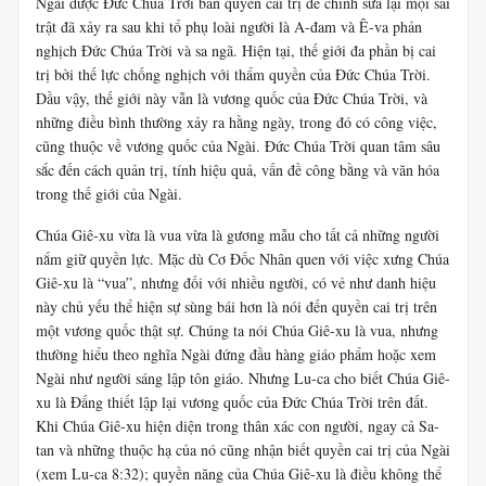
Ngài được Đức Chúa Trời ban quyền cai trị để chỉnh sửa lại mọi sai
trật đã xảy ra sau khi tổ phụ loài người là A-đam và Ê-va phản
nghịch Đức Chúa Trời và sa ngã. Hiện tại, thế giới đa phần bị cai
trị bởi thế lực chống nghịch với thẩm quyền của Đức Chúa Trời.
Dầu vậy, thế giới này vẫn là vương quốc của Đức Chúa Trời, và
những điều bình thường xảy ra hằng ngày, trong đó có công việc,
cũng thuộc về vương quốc của Ngài. Đức Chúa Trời quan tâm sâu
sắc đến cách quản trị, tính hiệu quả, vấn đề công bằng và văn hóa
trong thế giới của Ngài.
Chúa Giê-xu vừa là vua vừa là gương mẫu cho tất cả những người
nắm giữ quyền lực. Mặc dù Cơ Đốc Nhân quen với việc xưng Chúa
Giê-xu là “vua”, nhưng đối với nhiều người, có vẻ như danh hiệu
này chủ yếu thể hiện sự sùng bái hơn là nói đến quyền cai trị trên
một vương quốc thật sự. Chúng ta nói Chúa Giê-xu là vua, nhưng
thường hiểu theo nghĩa Ngài đứng đầu hàng giáo phẩm hoặc xem
Ngài như người sáng lập tôn giáo. Nhưng Lu-ca cho biết Chúa Giê-
xu là Đấng thiết lập lại vương quốc của Đức Chúa Trời trên đất.
Khi Chúa Giê-xu hiện diện trong thân xác con người, ngay cả Sa-
tan và những thuộc hạ của nó cũng nhận biết quyền cai trị của Ngài
(xem Lu-ca 8:32); quyền năng của Chúa Giê-xu là điều không thể