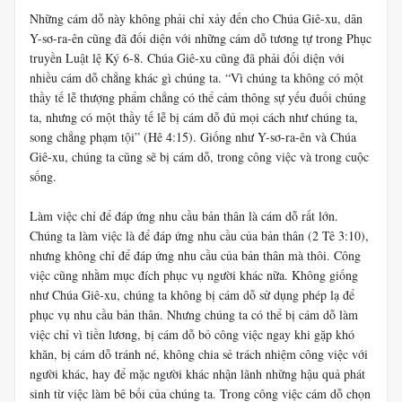
Những cám dỗ này không phải chỉ xảy đến cho Chúa Giê-xu, dân
Y-sơ-ra-ên cũng đã đối diện với những cám dỗ tương tự trong Phục
truyền Luật lệ Ký 6-8. Chúa Giê-xu cũng đã phải đối diện với
nhiều cám dỗ chẳng khác gì chúng ta. “Vì chúng ta không có một
thầy tế lễ thượng phẩm chẳng có thể cảm thông sự yếu đuối chúng
ta, nhưng có một thầy tế lễ bị cám dỗ đủ mọi cách như chúng ta,
song chẳng phạm tội” (Hê 4:15). Giống như Y-sơ-ra-ên và Chúa
Giê-xu, chúng ta cũng sẽ bị cám dỗ, trong công việc và trong cuộc
sống.
Làm việc chỉ để đáp ứng nhu cầu bản thân là cám dỗ rất lớn.
Chúng ta làm việc là để đáp ứng nhu cầu của bản thân (2 Tê 3:10),
nhưng không chỉ để đáp ứng nhu cầu của bản thân mà thôi. Công
việc cũng nhằm mục đích phục vụ người khác nữa. Không giống
như Chúa Giê-xu, chúng ta không bị cám dỗ sử dụng phép lạ để
phục vụ nhu cầu bản thân. Nhưng chúng ta có thể bị cám dỗ làm
việc chỉ vì tiền lương, bị cám dỗ bỏ công việc ngay khi gặp khó
khăn, bị cám dỗ tránh né, không chia sẻ trách nhiệm công việc với
người khác, hay để mặc người khác nhận lãnh những hậu quả phát
sinh từ việc làm bê bối của chúng ta. Trong công việc cám dỗ chọn