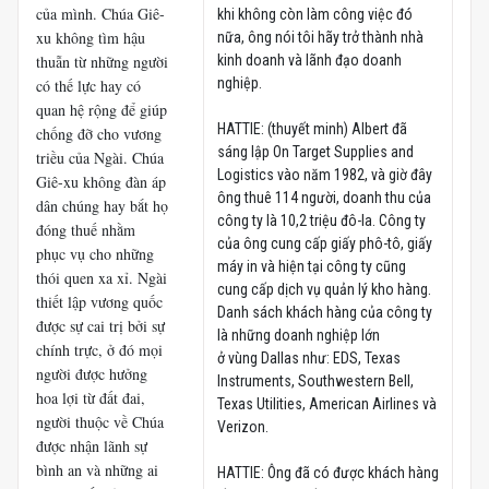
của mình. Chúa Giê-
khi không còn làm công việc đó
xu không tìm hậu
nữa, ông nói tôi hãy trở thành nhà
thuẫn từ những người
kinh doanh và lãnh đạo doanh
nghiệp.
có thế lực hay có
quan hệ rộng để giúp
HATTIE: (thuyết minh) Albert đã
chống đỡ cho vương
sáng lập On Target Supplies and
triều của Ngài. Chúa
Logistics vào năm 1982, và giờ đây
Giê-xu không đàn áp
ông thuê 114 người, doanh thu của
dân chúng hay bắt họ
công ty là 10,2 triệu đô-la. Công ty
đóng thuế nhằm
của ông cung cấp giấy phô-tô, giấy
phục vụ cho những
máy in và hiện tại công ty cũng
thói quen xa xỉ. Ngài
cung cấp dịch vụ quản lý kho hàng.
thiết lập vương quốc
Danh sách khách hàng của công ty
được sự cai trị bởi sự
là những doanh nghiệp lớn
chính trực, ở đó mọi
ở vùng Dallas như: EDS, Texas
người được hưởng
Instruments, Southwestern Bell,
hoa lợi từ đất đai,
Texas Utilities, American Airlines và
người thuộc về Chúa
Verizon.
được nhận lãnh sự
bình an và những ai
HATTIE: Ông đã có được khách hàng