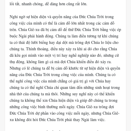
lối tắt, nhanh chóng, dễ dàng hơn cũng rất lớn.
Nghi ngờ sự hiện diện và quyền năng của Đức Chúa Trời trong
công việc của mình có thể là cám dỗ lớn nhất trong các cám dỗ
trên. Chúa Giê-xu đã bị cám dỗ để thử Đức Chúa Trời bằng việc ép
buộc Ngài phải hành động. Chúng ta làm điều tương tự khi chúng
ta có thái độ lười biếng hay dại dột mà trông đợi Chúa lo liệu cho
chúng ta. Thỉnh thoảng, điều này xảy ra khi ai đó cho rằng Chúa
đã kêu gọi mình vào một vị trí hay nghề nghiệp nào đó, nhưng cứ
thụ động, không làm gì cả mà đợi Chúa khiến điều đó xảy ra.
Nhưng có lẽ chúng ta dễ bị cám dỗ khước từ sự hiện diện và quyền
năng của Đức Chúa Trời trong công việc của mình. Chúng ta có
thể nghĩ công việc của mình chẳng có giá trị gì với Chúa hay
chúng ta có thể nghĩ Chúa chỉ quan tâm đến những sinh hoạt trong
nhà thờ của chúng ta mà thôi. Những suy nghĩ này có thể khiến
chúng ta không thể xin Chúa hiện diện và giúp đỡ chúng ta trong
những công việc bình thường mỗi ngày. Chúa Giê-xu trông đợi
Đức Chúa Trời dự phần vào công việc mỗi ngày, nhưng Chúa Giê-
xu không đòi hỏi Đức Chúa Trời phải thay Ngài làm việc.