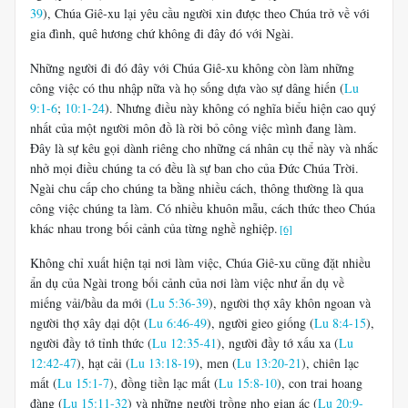
39
), Chúa Giê-xu lại yêu cầu người xin được theo Chúa trở về với
gia đình, quê hương chứ không đi đây đó với Ngài.
Những người đi đó đây với Chúa Giê-xu không còn làm những
công việc có thu nhập nữa và họ sống dựa vào sự dâng hiến (
Lu
9:1-6
;
10:1-24
). Nhưng điều này không có nghĩa biểu hiện cao quý
nhất của một người môn đồ là rời bỏ công việc mình đang làm.
Đây là sự kêu gọi dành riêng cho những cá nhân cụ thể này và nhắc
nhở mọi điều chúng ta có đều là sự ban cho của Đức Chúa Trời.
Ngài chu cấp cho chúng ta bằng nhiều cách, thông thường là qua
công việc chúng ta làm. Có nhiều khuôn mẫu, cách thức theo Chúa
khác nhau trong bối cảnh của từng nghề nghiệp.
[6]
Không chỉ xuất hiện tại nơi làm việc, Chúa Giê-xu cũng đặt nhiều
ẩn dụ của Ngài trong bối cảnh của nơi làm việc như ẩn dụ về
miếng vải/bầu da mới (
Lu 5:36-39
), người thợ xây khôn ngoan và
người thợ xây dại dột (
Lu 6:46-49
), người gieo giống (
Lu 8:4-15
),
người đầy tớ tỉnh thức (
Lu 12:35-41
), người đầy tớ xấu xa (
Lu
12:42-47
), hạt cải (
Lu 13:18-19
), men (
Lu 13:20-21
), chiên lạc
mất (
Lu 15:1-7
), đồng tiền lạc mất (
Lu 15:8-10
), con trai hoang
đàng (
Lu 15:11-32
) và những người trồng nho gian ác (
Lu 20:9-