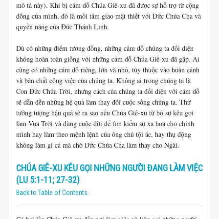
mô tả này). Khi bị cám dỗ Chúa Giê-xu đã được sự hỗ trợ từ cộng
đồng của mình, đó là mối tâm giao mật thiết với Đức Chúa Cha và
quyền năng của Đức Thánh Linh.
Dù có những điểm tương đồng, những cám dỗ chúng ta đối diện
không hoàn toàn giống với những cảm dỗ Chúa Giê-xu đã gặp. Ai
cũng có những cám dỗ riêng, lớn và nhỏ, tùy thuộc vào hoàn cảnh
và bản chất công việc của chúng ta. Không ai trong chúng ta là
Con Đức Chúa Trời, nhưng cách của chúng ta đối diện với cám dỗ
sẽ dẫn đến những hệ quả làm thay đổi cuộc sống chúng ta. Thử
tưởng tượng hậu quả sẽ ra sao nếu Chúa Giê-xu từ bỏ sự kêu gọi
làm Vua Trời và dùng cuộc đời để tìm kiếm sự xa hoa cho chính
mình hay làm theo mệnh lệnh của ông chủ tội ác, hay thụ động
không làm gì cả mà chờ Đức Chúa Cha làm thay cho Ngài.
CHÚA GIÊ-XU KÊU GỌI NHỮNG NGƯỜI ĐANG LÀM VIỆC
(LU 5:1-11; 27-32)
Back to Table of Contents