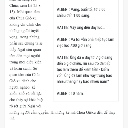
Chúa; xem Lê 25:8-
ALBERT: Vâng, buổi tối, từ 5:00
13). Mối quan tâm
chiều đến 1:00 sáng.
của Chúa Giê-xu
không chỉ dành cho
HATTIE: Vậy ông đến đây lúc...
những người tuyệt
vọng, trong những
ALBERT: Và tôi vẫn phải tiếp tục làm
phần sau chúng ta sẽ
việc lúc 7:00 giờ sáng.
thấy Ngài còn quan
tâm đến mọi người
HATTIE: Ông đã ở đây từ 7 giờ sáng
trong mọi điều kiện
đến 5 giờ chiều, rồi sau đó đã tiếp
và hoàn cảnh. Sự
tục làm thêm để kiếm tiền - kiếm
quan tâm của Chúa
vốn. Ông đã làm như vậy trong bao
Giê-xu dành cho
nhiêu tháng hay bao nhiêu năm?
người nghèo, kẻ
khốn khổ và bất lực
ALBERT: 10 năm.
cho thấy sự khác biệt
rõ rệt giữa Ngài với
những người cầm quyền, là những kẻ mà Chúa Giêxu đến để thay
thế.