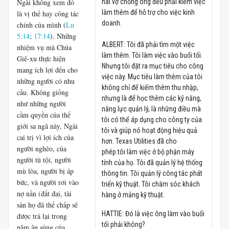
Ngài không xem đó
hai vợ chồng ông đều phải kiếm việc
làm thêm để hỗ trợ cho việc kinh
là vị thế hay công tác
doanh.
chính của mình (
Lu
5:14
;
17:14
). Những
ALBERT: Tôi đã phải tìm một việc
nhiệm vụ mà Chúa
làm thêm. Tôi làm việc vào buổi tối.
Giê-xu thực hiện
Nhưng tôi đặt ra mục tiêu cho công
mang ích lợi đến cho
việc này. Mục tiêu làm thêm của tôi
những người có nhu
không chỉ để kiếm thêm thu nhập,
cầu. Không giống
nhưng là để học thêm các kỹ năng,
như những người
năng lực quản lý, là những điều mà
cầm quyền của thế
tôi có thể áp dụng cho công ty của
giới sa ngã này, Ngài
tôi và giúp nó hoạt động hiệu quả
cai trị vì lợi ích của
hơn. Texas Utilities đã cho
người nghèo, của
phép tôi làm việc ở bộ phận máy
người tù tội, người
tính của họ. Tôi đã quản lý hệ thống
mù lòa, người bị áp
thông tin. Tôi quản lý công tác phát
bức, và người rơi vào
triển kỹ thuật. Tôi chăm sóc khách
nợ nần (đất đai, tài
hàng ở mảng kỹ thuật.
sản họ đã thế chấp sẽ
HATTIE: Đó là việc ông làm vào buổi
được trả lại trong
tối phải không?
năm ân sủng của