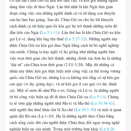
Có hai lần Chúa Giê-xu đến nơi làm việc và kêu gọi những người
đang làm việc đi theo Ngài. Lần thứ nhất là khi Ngài làm gián
đoạn công việc của những người đánh cá và sử dụng con thuyền
của họ làm bục giảng. Sau đó, Chúa Giê-xu cho họ lời khuyên
cách đánh cá rất hiệu quả rồi kêu gọi họ trở thành những môn đồ
đầu tiên của Ngài (
Lu 5:1-11
). Lần thứ hai là khi Chúa Giê-xu kêu
gọi Lê-vi, đang khi ông thu thuế (
Lu 5:27-32
). Những người này
được Chúa Giê-xu kêu gọi theo Ngài bằng cách từ bỏ nghề nghiệp
của mình. Chúng ta hay nghĩ về họ giống như những người làm
việc trọn thời gian cho hội thánh, nhưng chính xác hơn họ là những
“đại sứ” của Chúa trọn thời gian (2 Cô 5:20). Mặc dù những cá
nhân này được kêu gọi thực hiện một công việc cụ thể trong vương
quốc của Chúa Giê-xu, nhưng Lu-ca không nói rằng có sự kêu gọi
cao quý (ví dụ: giảng dạy), và sự kêu gọi ít cao quý (ví dụ: đánh
cá). Một số môn đồ như Phi-e-rơ, Giăng và Lê-vi, là những người
từ bỏ công việc hiện tại để đi theo Chúa Giê-xu (
Lu 5:11
). Chúng
ta sẽ sớm gặp những người như Ma-ri và Ma-thê (
Lu 10:38-41
),
một người thu thuế khác tên là Xa-chê (
Lu 19:1-10
) và một sĩ quan
quân đội Rô-ma (Lu 1-10
). Họ là những người theo Chúa bằng
cách sống cuộc đời của người được Chúa thay đổi ngay trong nghề
nghiệp hiện tại của mình. Trong một trường hợp khác (
Lu 8:26-