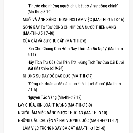
“Phước cho những người chịu bắt bớ vì sự công chính”
(Ma-thi-ơ 5:10)
MUỐI VÀ ÁNH SÁNG TRONG NƠI LÀM VIỆC (MA-THI-Ơ 5:13-16)
SỐNG BÀY TỎ “SỰ CÔNG CHÍNH” CỦA NƯỚC THIÊN ĐÀNG
(MA-THI-Ơ 5:17-48)
CỦA CẢI VÀ SỰ CHU CẤP (MA-THI-Ơ 6)
‘Xin Cho Chúng Con Hôm Nay Thức Ăn Đủ Ngày’ (Ma-thi-ơ
6:11)
Hãy Tích Trữ Của Cải Trên Trời, Đừng Tích Trữ Của Cải Dưới
Đất (Ma-thi-ơ 6:19-34)
NHỮNG SỰ DẠY DỖ ĐẠO ĐỨC (MA-THI-Ơ 7)
“Đừng xét đoán ai để các con khỏi bị xét đoán” (Ma-thi-ơ
7:1-5)
Nguyên Tắc Vàng (Ma-thi-ơ 7:12)
LẠY CHÚA, XIN ĐOÁI THƯƠNG (MA-THI-Ơ 8-9)
NGƯỜI LÀM VIỆC ĐÁNG ĐƯỢC THỨC ĂN (MA-THI-Ơ 10)
NHỮNG CÂU CHUYỆN VỀ HAI VƯƠNG QUỐC (MA-THI-Ơ 11-17)
LÀM VIỆC TRONG NGÀY SA-BÁT (MA-THI-Ơ 12:1-8)