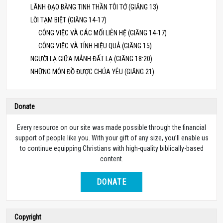
LÃNH ĐẠO BẰNG TINH THẦN TÔI TỚ (GIĂNG 13)
LỜI TẠM BIỆT (GIĂNG 14-17)
CÔNG VIỆC VÀ CÁC MỐI LIÊN HỆ (GIĂNG 14-17)
CÔNG VIỆC VÀ TÍNH HIỆU QUẢ (GIĂNG 15)
NGƯỜI LẠ GIỮA MẢNH ĐẤT LẠ (GIĂNG 18:20)
NHỮNG MÔN ĐỒ ĐƯỢC CHÚA YÊU (GIĂNG 21)
Donate
Every resource on our site was made possible through the financial
support of people like you. With your gift of any size, you’ll enable us
to continue equipping Christians with high-quality biblically-based
content.
DONATE
Copyright