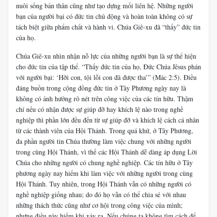
nuôi sống bản thân cũng như tạo dựng mối liên hệ. Những người
bạn của người bại có đức tin chủ động và hoàn toàn không có sự
tách biệt giữa phẩm chất và hành vi. Chúa Giê-xu đã “thấy” đức tin
của họ.
Chúa Giê-xu nhìn nhận nỗ lực của những người bạn là sự thể hiện
cho đức tin của tập thể. “Thấy đức tin của họ, Đức Chúa Jêsus phán
với người bại: ‘Hỡi con, tội lỗi con đã được tha’” (Mác 2:5). Điều
đáng buồn trong cộng đồng đức tin ở Tây Phương ngày nay là
không có ảnh hưởng rõ nét trên công việc của các tín hữu. Thậm
chí nếu có nhận được sự giúp đỡ hay khích lệ nào trong nghề
nghiệp thì phần lớn đều đến từ sự giúp đỡ và khích lệ cách cá nhân
từ các thành viên của Hội Thánh. Trong quá khứ, ở Tây Phương,
đa phần người tin Chúa thường làm việc chung với những người
trong cùng Hội Thánh, vì thế các Hội Thánh dễ dàng áp dụng Lời
Chúa cho những người có chung nghề nghiệp. Các tín hữu ở Tây
phương ngày nay hiếm khi làm việc với những người trong cùng
Hội Thánh. Tuy nhiên, trong Hội Thánh vẫn có những người có
nghề nghiệp giống nhau; do đó họ vẫn có thể chia sẻ với nhau
những thách thức cũng như cơ hội trong công việc của mình;
nhưng điều này hiếm khi xảy ra. Nếu chúng ta không tìm cách để