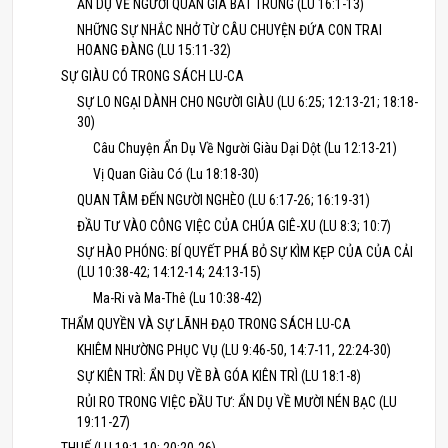
ẨN DỤ VỀ NGƯỜI QUẢN GIA BẤT TRUNG (LU 16:1-13)
NHỮNG SỰ NHẮC NHỞ TỪ CÂU CHUYỆN ĐỨA CON TRAI
HOANG ĐÀNG (LU 15:11-32)
SỰ GIÀU CÓ TRONG SÁCH LU-CA
SỰ LO NGẠI DÀNH CHO NGƯỜI GIÀU (LU 6:25; 12:13-21; 18:18-
30)
Câu Chuyện Ẩn Dụ Về Người Giàu Dại Dột (Lu 12:13-21)
Vị Quan Giàu Có (Lu 18:18-30)
QUAN TÂM ĐẾN NGƯỜI NGHÈO (LU 6:17-26; 16:19-31)
ĐẦU TƯ VÀO CÔNG VIỆC CỦA CHÚA GIÊ-XU (LU 8:3; 10:7)
SỰ HÀO PHÓNG: BÍ QUYẾT PHÁ BỎ SỰ KÌM KẸP CỦA CỦA CẢI
(LU 10:38-42; 14:12-14; 24:13-15)
Ma-Ri và Ma-Thê (Lu 10:38-42)
THẨM QUYỀN VÀ SỰ LÃNH ĐẠO TRONG SÁCH LU-CA
KHIÊM NHƯỜNG PHỤC VỤ (LU 9:46-50, 14:7-11, 22:24-30)
SỰ KIÊN TRÌ: ẨN DỤ VỀ BÀ GÓA KIÊN TRÌ (LU 18:1-8)
RỦI RO TRONG VIỆC ĐẦU TƯ: ẨN DỤ VỀ MƯỜI NÉN BẠC (LU
19:11-27)