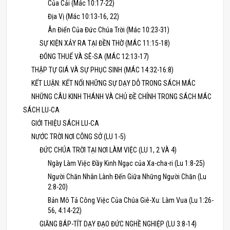
Của Cải (Mác 10:17-22)
Địa Vị (Mác 10:13-16, 22)
Ân Điển Của Đức Chúa Trời (Mác 10:23-31)
SỰ KIỆN XẢY RA TẠI ĐỀN THỜ (MÁC 11:15-18)
ĐÓNG THUẾ VÀ SÊ-SA (MÁC 12:13-17)
THẬP TỰ GIÁ VÀ SỰ PHỤC SINH (MÁC 14:32-16:8)
KẾT LUẬN: KẾT NỐI NHỮNG SỰ DẠY DỖ TRONG SÁCH MÁC
NHỮNG CÂU KINH THÁNH VÀ CHỦ ĐỀ CHÍNH TRONG SÁCH MÁC
SÁCH LU-CA
GIỚI THIỆU SÁCH LU-CA
NƯỚC TRỜI NƠI CÔNG SỞ (LU 1-5)
ĐỨC CHÚA TRỜI TẠI NƠI LÀM VIỆC (LU 1, 2 VÀ 4)
Ngày Làm Việc Đầy Kinh Ngạc của Xa-cha-ri (Lu 1:8-25)
Người Chăn Nhân Lành Đến Giữa Những Người Chăn (Lu
2:8-20)
Bản Mô Tả Công Việc Của Chúa Giê-Xu: Làm Vua (Lu 1:26-
56, 4:14-22)
GIĂNG BÁP-TÍT DẠY ĐẠO ĐỨC NGHỀ NGHIỆP (LU 3:8-14)