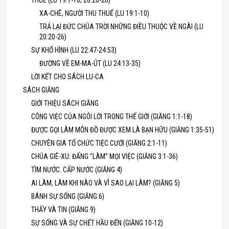
THUẾ (LU 19:1-10; 20:20-26)
XA-CHÊ, NGƯỜI THU THUẾ (LU 19:1-10)
TRẢ LẠI ĐỨC CHÚA TRỜI NHỮNG ĐIỀU THUỘC VỀ NGÀI (LU
20:20-26)
SỰ KHỔ HÌNH (LU 22:47-24:53)
ĐƯỜNG VỀ EM-MA-ÚT (LU 24:13-35)
LỜI KẾT CHO SÁCH LU-CA
SÁCH GIĂNG
GIỚI THIỆU SÁCH GIĂNG
CÔNG VIỆC CỦA NGÔI LỜI TRONG THẾ GIỚI (GIĂNG 1:1-18)
ĐƯỢC GỌI LÀM MÔN ĐỒ ĐƯỢC XEM LÀ BẠN HỮU (GIĂNG 1:35-51)
CHUYÊN GIA TỔ CHỨC TIỆC CƯỚI (GIĂNG 2:1-11)
CHÚA GIÊ-XU: ĐẤNG “LÀM” MỌI VIỆC (GIĂNG 3:1-36)
TÌM NƯỚC. CẤP NƯỚC (GIĂNG 4)
AI LÀM, LÀM KHI NÀO VÀ VÌ SAO LẠI LÀM? (GIĂNG 5)
BÁNH SỰ SỐNG (GIĂNG 6)
THẤY VÀ TIN (GIĂNG 9)
SỰ SỐNG VÀ SỰ CHẾT HẦU ĐẾN (GIĂNG 10-12)