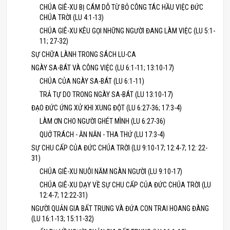
CHÚA GIÊ-XU BỊ CÁM DỖ TỪ BỎ CÔNG TÁC HẦU VIỆC ĐỨC
CHÚA TRỜI (LU 4:1-13)
CHÚA GIÊ-XU KÊU GỌI NHỮNG NGƯỜI ĐANG LÀM VIỆC (LU 5:1-
11; 27-32)
SỰ CHỮA LÀNH TRONG SÁCH LU-CA
NGÀY SA-BÁT VÀ CÔNG VIỆC (LU 6:1-11; 13:10-17)
CHÚA CỦA NGÀY SA-BÁT (LU 6:1-11)
TRẢ TỰ DO TRONG NGÀY SA-BÁT (LU 13:10-17)
ĐẠO ĐỨC ỨNG XỬ KHI XUNG ĐỘT (LU 6:27-36; 17:3-4)
LÀM ƠN CHO NGƯỜI GHÉT MÌNH (LU 6:27-36)
QUỞ TRÁCH - ĂN NĂN - THA THỨ (LU 17:3-4)
SỰ CHU CẤP CỦA ĐỨC CHÚA TRỜI (LU 9:10-17; 12:4-7; 12: 22-
31)
CHÚA GIÊ-XU NUÔI NĂM NGÀN NGƯỜI (LU 9:10-17)
CHÚA GIÊ-XU DẠY VỀ SỰ CHU CẤP CỦA ĐỨC CHÚA TRỜI (LU
12:4-7; 12:22-31)
NGƯỜI QUẢN GIA BẤT TRUNG VÀ ĐỨA CON TRAI HOANG ĐÀNG
(LU 16:1-13; 15:11-32)