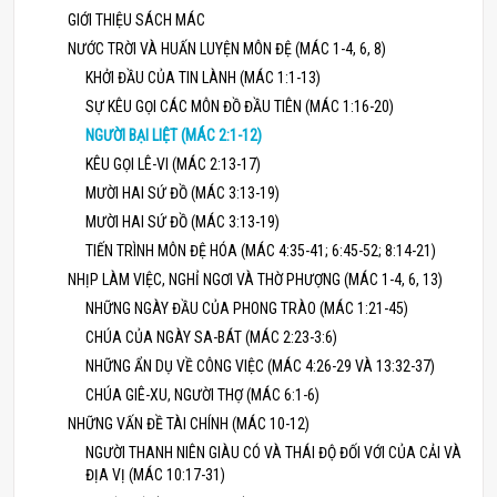
GIỚI THIỆU SÁCH MÁC
NƯỚC TRỜI VÀ HUẤN LUYỆN MÔN ĐỆ (MÁC 1-4, 6, 8)
KHỞI ĐẦU CỦA TIN LÀNH (MÁC 1:1-13)
SỰ KÊU GỌI CÁC MÔN ĐỒ ĐẦU TIÊN (MÁC 1:16-20)
NGƯỜI BẠI LIỆT (MÁC 2:1-12)
KÊU GỌI LÊ-VI (MÁC 2:13-17)
MƯỜI HAI SỨ ĐỒ (MÁC 3:13-19)
MƯỜI HAI SỨ ĐỒ (MÁC 3:13-19)
TIẾN TRÌNH MÔN ĐỆ HÓA (MÁC 4:35-41; 6:45-52; 8:14-21)
NHỊP LÀM VIỆC, NGHỈ NGƠI VÀ THỜ PHƯỢNG (MÁC 1-4, 6, 13)
NHỮNG NGÀY ĐẦU CỦA PHONG TRÀO (MÁC 1:21-45)
CHÚA CỦA NGÀY SA-BÁT (MÁC 2:23-3:6)
NHỮNG ẨN DỤ VỀ CÔNG VIỆC (MÁC 4:26-29 VÀ 13:32-37)
CHÚA GIÊ-XU, NGƯỜI THỢ (MÁC 6:1-6)
NHỮNG VẤN ĐỀ TÀI CHÍNH (MÁC 10-12)
NGƯỜI THANH NIÊN GIÀU CÓ VÀ THÁI ĐỘ ĐỐI VỚI CỦA CẢI VÀ
ĐỊA VỊ (MÁC 10:17-31)