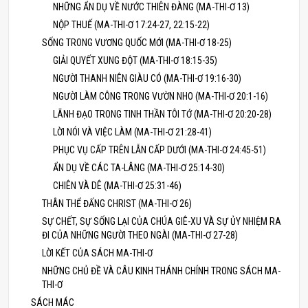
NHỮNG ẨN DỤ VỀ NƯỚC THIÊN ĐÀNG (MA-THI-Ơ 13)
NỘP THUẾ (MA-THI-Ơ 17:24-27, 22:15-22)
SỐNG TRONG VƯƠNG QUỐC MỚI (MA-THI-Ơ 18-25)
GIẢI QUYẾT XUNG ĐỘT (MA-THI-Ơ 18:15-35)
NGƯỜI THANH NIÊN GIÀU CÓ (MA-THI-Ơ 19:16-30)
NGƯỜI LÀM CÔNG TRONG VƯỜN NHO (MA-THI-Ơ 20:1-16)
LÃNH ĐẠO TRONG TINH THẦN TÔI TỚ (MA-THI-Ơ 20:20-28)
LỜI NÓI VÀ VIỆC LÀM (MA-THI-Ơ 21:28-41)
PHỤC VỤ CẤP TRÊN LẪN CẤP DƯỚI (MA-THI-Ơ 24:45-51)
ẨN DỤ VỀ CÁC TA-LÂNG (MA-THI-Ơ 25:14-30)
CHIÊN VÀ DÊ (MA-THI-Ơ 25:31-46)
THÂN THỂ ĐẤNG CHRIST (MA-THI-Ơ 26)
SỰ CHẾT, SỰ SỐNG LẠI CỦA CHÚA GIÊ-XU VÀ SỰ ỦY NHIỆM RA
ĐI CỦA NHỮNG NGƯỜI THEO NGÀI (MA-THI-Ơ 27-28)
LỜI KẾT CỦA SÁCH MA-THI-Ơ
NHỮNG CHỦ ĐỀ VÀ CÂU KINH THÁNH CHÍNH TRONG SÁCH MA-
THI-Ơ
SÁCH MÁC