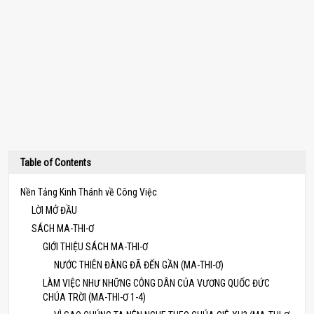
Table of Contents
Nền Tảng Kinh Thánh về Công Việc
LỜI MỞ ĐẦU
SÁCH MA-THI-Ơ
GIỚI THIỆU SÁCH MA-THI-Ơ
NƯỚC THIÊN ĐÀNG ĐÃ ĐẾN GẦN (MA-THI-Ơ)
LÀM VIỆC NHƯ NHỮNG CÔNG DÂN CỦA VƯƠNG QUỐC ĐỨC
CHÚA TRỜI (MA-THI-Ơ 1-4)