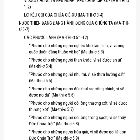
VÌ SAO CHÚNG TA NÊN NGHE THEO CHÚA GIÊ-XU? (MA-THI-Ơ
1-2)
LỜI KÊU GỌI CỦA CHÚA GIÊ-XU (MA-THI-Ơ 3-4)
NƯỚC THIÊN ĐÀNG ĐANG HÀNH ĐỘNG QUA CHÚNG TA (MA-THI-
Ơ 5-7)
CÁC PHƯỚC LÀNH (MA-THI-Ơ 5:1-12)
“Phước cho những người nghèo khó tâm linh, vì vương
quốc thiên đàng thuộc về họ” (Ma-thi-ơ 5:3)
“Phước cho những người than khóc, vì sẽ được an ủi”
(Ma-thi-ơ 5:4)
“Phước cho những người nhu mì, vì sẽ thừa hưởng đất”
(Ma-thi-ơ 5:5)
“Phước cho những người đói khát sự công chính, vì sẽ
được no đủ” (Ma-thi-ơ 5:6)
“Phước cho những người có lòng thương xót, vì sẽ được
thương xót” (Ma-thi-ơ 5:7)
“Phước cho những người có lòng trong sạch, vì sẽ thấy
Đức Chúa Trời” (Ma-thi-ơ 5:8)
“Phước cho những người hòa giải, vì sẽ được gọi là con
Đức Chúa Trời” (Ma-thi-ơ 5:9)