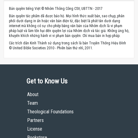
Bản quyền tiếng Việt © Nhóm Thông Công CSV, UBTTN - 2017
Bản quyền tác phẩm đã được bảo hộ. Mọi hình thức xuất bản, sao chụp, phân
phối dưới dạng in ấn hoặc văn bản điện tử, đặc biệt là phát tán dưới dạng
internet mà không có sự cho phép bằng văn bản của Nhóm dịch là vi phạm
pháp luật và làm tổn hại đến quyền lợi của Nhóm dịch và tác giả. Không ủng hộ,
khuyến khích những hành vi vi phạm bản quyền. Chỉ mua bản in hợp pháp.
Các trích dẫn Kinh Thánh sử dụng trong sách là bản Truyền Thống Hiệu Đính
© United Bible Societies 2010 - Phiên bản thứ nhì, 2011.
Get to Know Us
About
Team
Theological Foundations
Partners
License
Bookstore