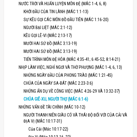
NƯỚC TRỜI VÀ HUẤN LUYỆN MÔN ĐỆ (MÁC 1-4, 6, 8)
KHỞI ĐẦU CỦA TIN LÀNH (MÁC 1:1-13)
SỰ KÊU GỌI CÁC MÔN ĐỒ ĐẦU TIÊN (MÁC 1:16-20)
NGƯỜI BẠI LIỆT (MÁC 2:1-12)
KÊU GỌI LÊ-VI (MÁC 2:13-17)
MƯỜI HAI SỨ ĐỒ (MÁC 3:13-19)
MƯỜI HAI SỨ ĐỒ (MÁC 3:13-19)
TIẾN TRÌNH MÔN ĐỆ HÓA (MÁC 4:35-41; 6:45-52; 8:14-21)
NHỊP LÀM VIỆC, NGHỈ NGƠI VÀ THỜ PHƯỢNG (MÁC 1-4, 6, 13)
NHỮNG NGÀY ĐẦU CỦA PHONG TRÀO (MÁC 1:21-45)
CHÚA CỦA NGÀY SA-BÁT (MÁC 2:23-3:6)
NHỮNG ẨN DỤ VỀ CÔNG VIỆC (MÁC 4:26-29 VÀ 13:32-37)
CHÚA GIÊ-XU, NGƯỜI THỢ (MÁC 6:1-6)
NHỮNG VẤN ĐỀ TÀI CHÍNH (MÁC 10-12)
NGƯỜI THANH NIÊN GIÀU CÓ VÀ THÁI ĐỘ ĐỐI VỚI CỦA CẢI VÀ
ĐỊA VỊ (MÁC 10:17-31)
Của Cải (Mác 10:17-22)