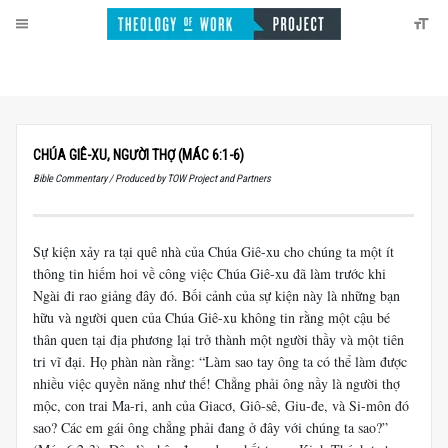
CHÚA GIÊ-XU, NGƯỜI THỢ (MÁC 6:1-6)
Bible Commentary / Produced by TOW Project and Partners
Sự kiện xảy ra tại quê nhà của Chúa Giê-xu cho chúng ta một ít
thông tin hiếm hoi về công việc Chúa Giê-xu đã làm trước khi
Ngài đi rao giảng đây đó. Bối cảnh của sự kiện này là những bạn
hữu và người quen của Chúa Giê-xu không tin rằng một cậu bé
thân quen tại địa phương lại trở thành một người thầy và một tiên
tri vĩ đại. Họ phàn nàn rằng: “Làm sao tay ông ta có thể làm được
nhiều việc quyền năng như thế! Chẳng phải ông nầy là người thợ
mộc, con trai Ma-ri, anh của Giacơ, Giô-sê, Giu-đe, và Si-môn đó
sao? Các em gái ông chẳng phải đang ở đây với chúng ta sao?”