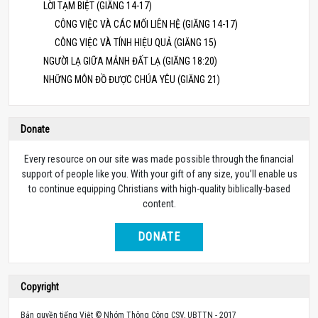
LỜI TẠM BIỆT (GIĂNG 14-17)
CÔNG VIỆC VÀ CÁC MỐI LIÊN HỆ (GIĂNG 14-17)
CÔNG VIỆC VÀ TÍNH HIỆU QUẢ (GIĂNG 15)
NGƯỜI LẠ GIỮA MẢNH ĐẤT LẠ (GIĂNG 18:20)
NHỮNG MÔN ĐỒ ĐƯỢC CHÚA YÊU (GIĂNG 21)
Donate
Every resource on our site was made possible through the financial
support of people like you. With your gift of any size, you’ll enable us
to continue equipping Christians with high-quality biblically-based
content.
DONATE
Copyright
Bản quyền tiếng Việt © Nhóm Thông Công CSV, UBTTN - 2017