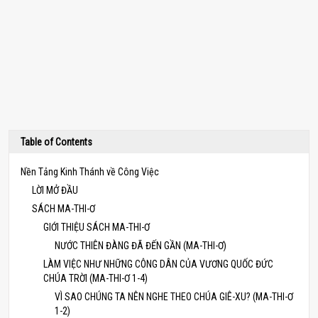
Table of Contents
Nền Tảng Kinh Thánh về Công Việc
LỜI MỞ ĐẦU
SÁCH MA-THI-Ơ
GIỚI THIỆU SÁCH MA-THI-Ơ
NƯỚC THIÊN ĐÀNG ĐÃ ĐẾN GẦN (MA-THI-Ơ)
LÀM VIỆC NHƯ NHỮNG CÔNG DÂN CỦA VƯƠNG QUỐC ĐỨC
CHÚA TRỜI (MA-THI-Ơ 1-4)
VÌ SAO CHÚNG TA NÊN NGHE THEO CHÚA GIÊ-XU? (MA-THI-Ơ
1-2)