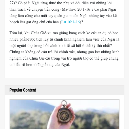
27)? Có phải Ngài từng thuê thợ phụ và đối diện với những lời
than trách về chuyện tiền công (Ma-thi-ơ 20:1-16)? Có phải Ngài
từng làm công cho một tay quản gia muốn Ngài nhúng tay vào kế
hoạch lừa gạt ông chủ của hắn (
Lu 16:1-16
)?
Tóm lại, khi Chúa Giê-xu rao giảng bằng cách kể các ẩn dụ có bao
nhiêu phầnđược tích lũy từ chính kinh nghiệm làm việc của Ngài là
một người thợ trong bối cảnh kinh tế-xã hội ở thế kỷ thứ nhất?
Chúng ta không có câu trả lời chính xác, nhưng gắn kết những kinh
nghiệm của Chúa Giê-xu trong vai trò người thợ có thể giúp chúng
ta hiểu rõ hơn những ẩn dụ của Ngài.
Popular Content