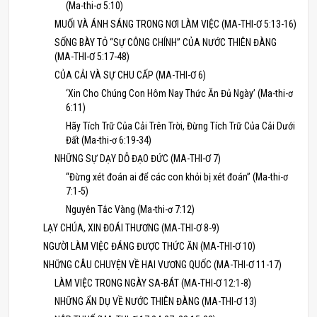
(Ma-thi-ơ 5:10)
MUỐI VÀ ÁNH SÁNG TRONG NƠI LÀM VIỆC (MA-THI-Ơ 5:13-16)
SỐNG BÀY TỎ “SỰ CÔNG CHÍNH” CỦA NƯỚC THIÊN ĐÀNG
(MA-THI-Ơ 5:17-48)
CỦA CẢI VÀ SỰ CHU CẤP (MA-THI-Ơ 6)
‘Xin Cho Chúng Con Hôm Nay Thức Ăn Đủ Ngày’ (Ma-thi-ơ
6:11)
Hãy Tích Trữ Của Cải Trên Trời, Đừng Tích Trữ Của Cải Dưới
Đất (Ma-thi-ơ 6:19-34)
NHỮNG SỰ DẠY DỖ ĐẠO ĐỨC (MA-THI-Ơ 7)
“Đừng xét đoán ai để các con khỏi bị xét đoán” (Ma-thi-ơ
7:1-5)
Nguyên Tắc Vàng (Ma-thi-ơ 7:12)
LẠY CHÚA, XIN ĐOÁI THƯƠNG (MA-THI-Ơ 8-9)
NGƯỜI LÀM VIỆC ĐÁNG ĐƯỢC THỨC ĂN (MA-THI-Ơ 10)
NHỮNG CÂU CHUYỆN VỀ HAI VƯƠNG QUỐC (MA-THI-Ơ 11-17)
LÀM VIỆC TRONG NGÀY SA-BÁT (MA-THI-Ơ 12:1-8)
NHỮNG ẨN DỤ VỀ NƯỚC THIÊN ĐÀNG (MA-THI-Ơ 13)