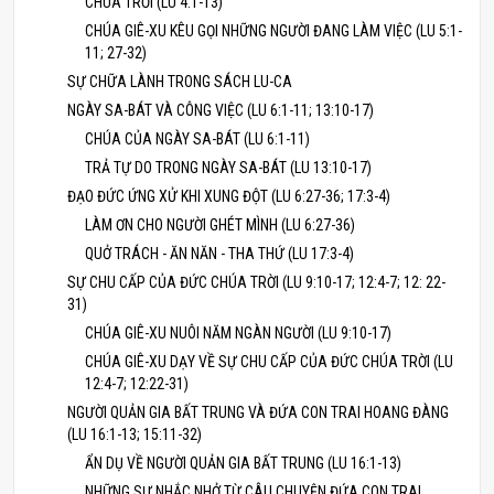
CHÚA TRỜI (LU 4:1-13)
CHÚA GIÊ-XU KÊU GỌI NHỮNG NGƯỜI ĐANG LÀM VIỆC (LU 5:1-
11; 27-32)
SỰ CHỮA LÀNH TRONG SÁCH LU-CA
NGÀY SA-BÁT VÀ CÔNG VIỆC (LU 6:1-11; 13:10-17)
CHÚA CỦA NGÀY SA-BÁT (LU 6:1-11)
TRẢ TỰ DO TRONG NGÀY SA-BÁT (LU 13:10-17)
ĐẠO ĐỨC ỨNG XỬ KHI XUNG ĐỘT (LU 6:27-36; 17:3-4)
LÀM ƠN CHO NGƯỜI GHÉT MÌNH (LU 6:27-36)
QUỞ TRÁCH - ĂN NĂN - THA THỨ (LU 17:3-4)
SỰ CHU CẤP CỦA ĐỨC CHÚA TRỜI (LU 9:10-17; 12:4-7; 12: 22-
31)
CHÚA GIÊ-XU NUÔI NĂM NGÀN NGƯỜI (LU 9:10-17)
CHÚA GIÊ-XU DẠY VỀ SỰ CHU CẤP CỦA ĐỨC CHÚA TRỜI (LU
12:4-7; 12:22-31)
NGƯỜI QUẢN GIA BẤT TRUNG VÀ ĐỨA CON TRAI HOANG ĐÀNG
(LU 16:1-13; 15:11-32)
ẨN DỤ VỀ NGƯỜI QUẢN GIA BẤT TRUNG (LU 16:1-13)
NHỮNG SỰ NHẮC NHỞ TỪ CÂU CHUYỆN ĐỨA CON TRAI