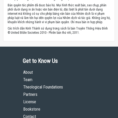
Bản quyền tác phẩm đã được bảo hộ. Mọi hình thức xuất bản, sao chụp, phân
phối dưới dạng in ấn hoặc văn bản điện tử, đặc biệt là phát tán dưới dạng
internet mà không có sự cho phép bằng văn bản của Nhóm dịch là vi phạm
pháp luật và làm tổn hại đến quyền lợi của Nhóm dịch và tác giả. Không ủng hộ,
khuyến khích những hành vi vi phạm bản quyền. Chỉ mua bản in hợp pháp.
Các trích dẫn Kinh Thánh sử dụng trong sách là bản Truyền Thống Hiệu Đính
© United Bible Societies 2010 - Phiên bản thứ nhì, 2011.
Get to Know Us
About
Team
Theological Foundations
Partners
License
Bookstore
Contact