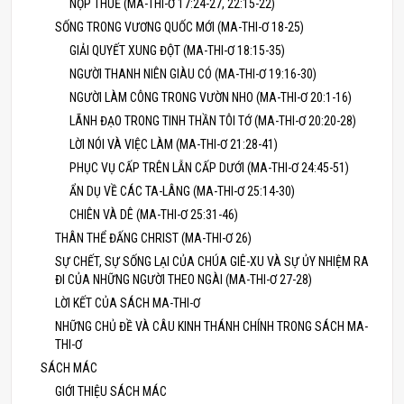
NỘP THUẾ (MA-THI-Ơ 17:24-27, 22:15-22)
SỐNG TRONG VƯƠNG QUỐC MỚI (MA-THI-Ơ 18-25)
GIẢI QUYẾT XUNG ĐỘT (MA-THI-Ơ 18:15-35)
NGƯỜI THANH NIÊN GIÀU CÓ (MA-THI-Ơ 19:16-30)
NGƯỜI LÀM CÔNG TRONG VƯỜN NHO (MA-THI-Ơ 20:1-16)
LÃNH ĐẠO TRONG TINH THẦN TÔI TỚ (MA-THI-Ơ 20:20-28)
LỜI NÓI VÀ VIỆC LÀM (MA-THI-Ơ 21:28-41)
PHỤC VỤ CẤP TRÊN LẪN CẤP DƯỚI (MA-THI-Ơ 24:45-51)
ẨN DỤ VỀ CÁC TA-LÂNG (MA-THI-Ơ 25:14-30)
CHIÊN VÀ DÊ (MA-THI-Ơ 25:31-46)
THÂN THỂ ĐẤNG CHRIST (MA-THI-Ơ 26)
SỰ CHẾT, SỰ SỐNG LẠI CỦA CHÚA GIÊ-XU VÀ SỰ ỦY NHIỆM RA
ĐI CỦA NHỮNG NGƯỜI THEO NGÀI (MA-THI-Ơ 27-28)
LỜI KẾT CỦA SÁCH MA-THI-Ơ
NHỮNG CHỦ ĐỀ VÀ CÂU KINH THÁNH CHÍNH TRONG SÁCH MA-
THI-Ơ
SÁCH MÁC
GIỚI THIỆU SÁCH MÁC