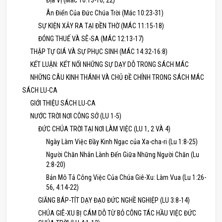
Địa Vị (Mác 10:13-16, 22)
Ân Điển Của Đức Chúa Trời (Mác 10:23-31)
SỰ KIỆN XẢY RA TẠI ĐỀN THỜ (MÁC 11:15-18)
ĐÓNG THUẾ VÀ SÊ-SA (MÁC 12:13-17)
THẬP TỰ GIÁ VÀ SỰ PHỤC SINH (MÁC 14:32-16:8)
KẾT LUẬN: KẾT NỐI NHỮNG SỰ DẠY DỖ TRONG SÁCH MÁC
NHỮNG CÂU KINH THÁNH VÀ CHỦ ĐỀ CHÍNH TRONG SÁCH MÁC
SÁCH LU-CA
GIỚI THIỆU SÁCH LU-CA
NƯỚC TRỜI NƠI CÔNG SỞ (LU 1-5)
ĐỨC CHÚA TRỜI TẠI NƠI LÀM VIỆC (LU 1, 2 VÀ 4)
Ngày Làm Việc Đầy Kinh Ngạc của Xa-cha-ri (Lu 1:8-25)
Người Chăn Nhân Lành Đến Giữa Những Người Chăn (Lu
2:8-20)
Bản Mô Tả Công Việc Của Chúa Giê-Xu: Làm Vua (Lu 1:26-
56, 4:14-22)
GIĂNG BÁP-TÍT DẠY ĐẠO ĐỨC NGHỀ NGHIỆP (LU 3:8-14)
CHÚA GIÊ-XU BỊ CÁM DỖ TỪ BỎ CÔNG TÁC HẦU VIỆC ĐỨC