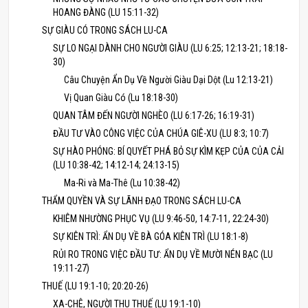
HOANG ĐÀNG (LU 15:11-32)
SỰ GIÀU CÓ TRONG SÁCH LU-CA
SỰ LO NGẠI DÀNH CHO NGƯỜI GIÀU (LU 6:25; 12:13-21; 18:18-
30)
Câu Chuyện Ẩn Dụ Về Người Giàu Dại Dột (Lu 12:13-21)
Vị Quan Giàu Có (Lu 18:18-30)
QUAN TÂM ĐẾN NGƯỜI NGHÈO (LU 6:17-26; 16:19-31)
ĐẦU TƯ VÀO CÔNG VIỆC CỦA CHÚA GIÊ-XU (LU 8:3; 10:7)
SỰ HÀO PHÓNG: BÍ QUYẾT PHÁ BỎ SỰ KÌM KẸP CỦA CỦA CẢI
(LU 10:38-42; 14:12-14; 24:13-15)
Ma-Ri và Ma-Thê (Lu 10:38-42)
THẨM QUYỀN VÀ SỰ LÃNH ĐẠO TRONG SÁCH LU-CA
KHIÊM NHƯỜNG PHỤC VỤ (LU 9:46-50, 14:7-11, 22:24-30)
SỰ KIÊN TRÌ: ẨN DỤ VỀ BÀ GÓA KIÊN TRÌ (LU 18:1-8)
RỦI RO TRONG VIỆC ĐẦU TƯ: ẨN DỤ VỀ MƯỜI NÉN BẠC (LU
19:11-27)
THUẾ (LU 19:1-10; 20:20-26)
XA-CHÊ, NGƯỜI THU THUẾ (LU 19:1-10)