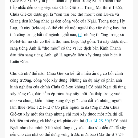
(Mác 6:2-3). Đây là phân đoạn duy nhất trong Kinh Thánh trực
tiếp nhắc đến công việc của Chúa Giê-xu. Trong Ma-thi-ơ 13:55,
Chúa Giê-xu được gọi là “con trai bác thợ mộc”; còn Lu-ca và
Giăng đều không nhắc gì đến công việc của Ngài. Trong tiếng Hy
Lạp, từ này (tekton) có thể chỉ về một người thợ xây dựng hay thợ
thủ công trong bất cứ ngành nghề nào,
nhưng thường trong xứ
[1]
Pa-lét-tin nó chỉ có thể là thợ mộc hoặc thợ gốm. Từ này được dịch
sang tiếng Anh là “thợ mộc” có thể vì lúc dịch bản Kinh Thánh
đầu tiên sang tiếng Anh, gỗ là nguyên liệu xây dựng phổ biến ở
Luân Đôn.
Cho dù như thế nào, Chúa Giê-xu kể rất nhiều ẩn dụ có bối cảnh
công trường, công việc xây dựng. Những ẩn dụ này có phản ánh
kinh nghiệm của chính Chúa Giê-xu không? Có phải Ngài đã từng
xây hàng rào, đào hầm ép rượu hay xây một tòa tháp trong vườn
nho và chứng kiến những xung đột giữa chủ đất và những người
làm thuê (Mác 12:1-12)? Có phải người ta đã từng mướn Chúa
Giê-xu xây một tòa tháp nhưng chỉ mới xây được một nửa thì đã
hết tiền trả công và không trả phần còn lại (
Lu 14:28-30
)? Có phải
Ngài nhớ cha mình (Giô-sép) từng dạy cách đào sâu đến đá để xây
nền cho căn nhà có thể đứng vững trước mưa bão (Ma-thi-ơ 7:24-