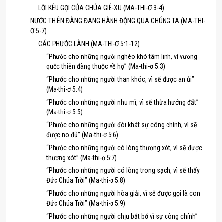
LỜI KÊU GỌI CỦA CHÚA GIÊ-XU (MA-THI-Ơ 3-4)
NƯỚC THIÊN ĐÀNG ĐANG HÀNH ĐỘNG QUA CHÚNG TA (MA-THI-
Ơ 5-7)
CÁC PHƯỚC LÀNH (MA-THI-Ơ 5:1-12)
“Phước cho những người nghèo khó tâm linh, vì vương
quốc thiên đàng thuộc về họ” (Ma-thi-ơ 5:3)
“Phước cho những người than khóc, vì sẽ được an ủi”
(Ma-thi-ơ 5:4)
“Phước cho những người nhu mì, vì sẽ thừa hưởng đất”
(Ma-thi-ơ 5:5)
“Phước cho những người đói khát sự công chính, vì sẽ
được no đủ” (Ma-thi-ơ 5:6)
“Phước cho những người có lòng thương xót, vì sẽ được
thương xót” (Ma-thi-ơ 5:7)
“Phước cho những người có lòng trong sạch, vì sẽ thấy
Đức Chúa Trời” (Ma-thi-ơ 5:8)
“Phước cho những người hòa giải, vì sẽ được gọi là con
Đức Chúa Trời” (Ma-thi-ơ 5:9)
“Phước cho những người chịu bắt bớ vì sự công chính”