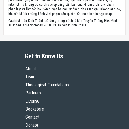
phối dưới dạng in ấn hoặc văn bản điện tử, đặc biệt là phát tán dưới dạng
internet mà không có sự cho phép bằng văn bản của Nhóm dịch là vi phạm
pháp luật và làm tổn hại đến quyền lợi của Nhóm dịch và tác giả. Không ủng hộ,
khuyến khích những hành vi vi phạm bản quyền. Chỉ mua bản in hợp pháp.
Các trích dẫn Kinh Thánh sử dụng trong sách là bản Truyền Thống Hiệu Đính
© United Bible Societies 2010 - Phiên bản thứ nhì, 2011.
Get to Know Us
About
Team
Theological Foundations
Partners
License
Bookstore
Contact
Donate