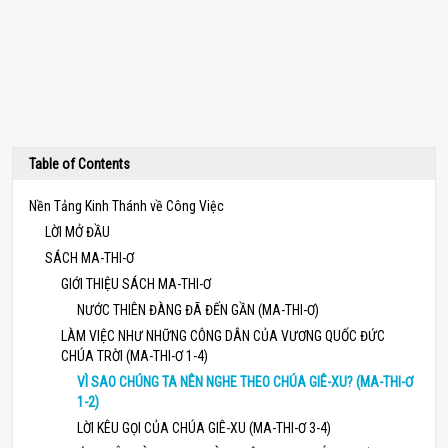
Table of Contents
Nền Tảng Kinh Thánh về Công Việc
LỜI MỞ ĐẦU
SÁCH MA-THI-Ơ
GIỚI THIỆU SÁCH MA-THI-Ơ
NƯỚC THIÊN ĐÀNG ĐÃ ĐẾN GẦN (MA-THI-Ơ)
LÀM VIỆC NHƯ NHỮNG CÔNG DÂN CỦA VƯƠNG QUỐC ĐỨC
CHÚA TRỜI (MA-THI-Ơ 1-4)
VÌ SAO CHÚNG TA NÊN NGHE THEO CHÚA GIÊ-XU? (MA-THI-Ơ
1-2)
LỜI KÊU GỌI CỦA CHÚA GIÊ-XU (MA-THI-Ơ 3-4)