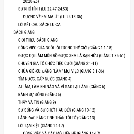
20:20-26)
SỰ KHỔ HÌNH (LU 22:47-24:53)
ĐƯỜNG VỀ EM-MA-ÚT (LU 24:13-35)
LỜI KẾT CHO SÁCH LU-CA
SÁCH GIĂNG
GIỚI THIỆU SÁCH GIĂNG
CÔNG VIỆC CỦA NGÔI LỜI TRONG THẾ GIỚI (GIĂNG 1:1-18)
ĐƯỢC GỌI LÀM MÔN ĐỒ ĐƯỢC XEM LÀ BẠN HỮU (GIĂNG 1:35-51)
CHUYÊN GIA TỔ CHỨC TIỆC CƯỚI (GIĂNG 2:1-11)
CHÚA GIÊ-XU: ĐẤNG “LÀM” MỌI VIỆC (GIĂNG 3:1-36)
TÌM NƯỚC. CẤP NƯỚC (GIĂNG 4)
AI LÀM, LÀM KHI NÀO VÀ VÌ SAO LẠI LÀM? (GIĂNG 5)
BÁNH SỰ SỐNG (GIĂNG 6)
THẤY VÀ TIN (GIĂNG 9)
SỰ SỐNG VÀ SỰ CHẾT HẦU ĐẾN (GIĂNG 10-12)
LÃNH ĐẠO BẰNG TINH THẦN TÔI TỚ (GIĂNG 13)
LỜI TẠM BIỆT (GIĂNG 14-17)
CÔNG VIỆC VÀ CÁC MỐI LIÊN HỆ (GIĂNG 14-17)