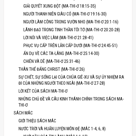
GIẢI QUYẾT XUNG ĐỘT (MA-THI-Ơ 18:15-35)
NGƯỜI THANH NIÊN GIÀU CÓ (MA-THI-Ơ 19:16-30)
NGƯỜI LÀM CÔNG TRONG VƯỜN NHO (MA-THI-Ơ 20:1-16)
LÃNH ĐẠO TRONG TINH THẦN TÔI TỚ (MA-THI-Ơ 20:20-28)
LỜI NÓI VÀ VIỆC LÀM (MA-THI-Ơ 21:28-41)
PHỤC VỤ CẤP TRÊN LẪN CẤP DƯỚI (MA-THI-Ơ 24:45-51)
ẨN DỤ VỀ CÁC TA-LÂNG (MA-THI-Ơ 25:14-30)
CHIÊN VÀ DÊ (MA-THI-Ơ 25:31-46)
THÂN THỂ ĐẤNG CHRIST (MA-THI-Ơ 26)
SỰ CHẾT, SỰ SỐNG LẠI CỦA CHÚA GIÊ-XU VÀ SỰ ỦY NHIỆM RA
ĐI CỦA NHỮNG NGƯỜI THEO NGÀI (MA-THI-Ơ 27-28)
LỜI KẾT CỦA SÁCH MA-THI-Ơ
NHỮNG CHỦ ĐỀ VÀ CÂU KINH THÁNH CHÍNH TRONG SÁCH MA-
THI-Ơ
SÁCH MÁC
GIỚI THIỆU SÁCH MÁC
NƯỚC TRỜI VÀ HUẤN LUYỆN MÔN ĐỆ (MÁC 1-4, 6, 8)