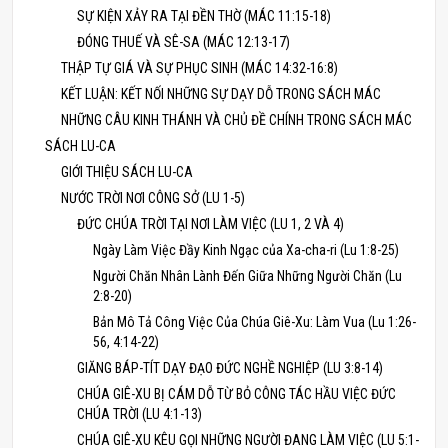
SỰ KIỆN XẢY RA TẠI ĐỀN THỜ (MÁC 11:15-18)
ĐÓNG THUẾ VÀ SÊ-SA (MÁC 12:13-17)
THẬP TỰ GIÁ VÀ SỰ PHỤC SINH (MÁC 14:32-16:8)
KẾT LUẬN: KẾT NỐI NHỮNG SỰ DẠY DỖ TRONG SÁCH MÁC
NHỮNG CÂU KINH THÁNH VÀ CHỦ ĐỀ CHÍNH TRONG SÁCH MÁC
SÁCH LU-CA
GIỚI THIỆU SÁCH LU-CA
NƯỚC TRỜI NƠI CÔNG SỞ (LU 1-5)
ĐỨC CHÚA TRỜI TẠI NƠI LÀM VIỆC (LU 1, 2 VÀ 4)
Ngày Làm Việc Đầy Kinh Ngạc của Xa-cha-ri (Lu 1:8-25)
Người Chăn Nhân Lành Đến Giữa Những Người Chăn (Lu
2:8-20)
Bản Mô Tả Công Việc Của Chúa Giê-Xu: Làm Vua (Lu 1:26-
56, 4:14-22)
GIĂNG BÁP-TÍT DẠY ĐẠO ĐỨC NGHỀ NGHIỆP (LU 3:8-14)
CHÚA GIÊ-XU BỊ CÁM DỖ TỪ BỎ CÔNG TÁC HẦU VIỆC ĐỨC
CHÚA TRỜI (LU 4:1-13)
CHÚA GIÊ-XU KÊU GỌI NHỮNG NGƯỜI ĐANG LÀM VIỆC (LU 5:1-