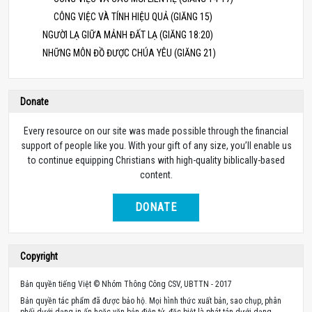
CÔNG VIỆC VÀ TÍNH HIỆU QUẢ (GIĂNG 15)
NGƯỜI LẠ GIỮA MẢNH ĐẤT LẠ (GIĂNG 18:20)
NHỮNG MÔN ĐỒ ĐƯỢC CHÚA YÊU (GIĂNG 21)
Donate
Every resource on our site was made possible through the financial
support of people like you. With your gift of any size, you’ll enable us
to continue equipping Christians with high-quality biblically-based
content.
DONATE
Copyright
Bản quyền tiếng Việt © Nhóm Thông Công CSV, UBTTN - 2017
Bản quyền tác phẩm đã được bảo hộ. Mọi hình thức xuất bản, sao chụp, phân