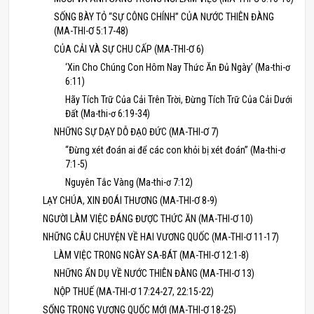
SỐNG BÀY TỎ “SỰ CÔNG CHÍNH” CỦA NƯỚC THIÊN ĐÀNG
(MA-THI-Ơ 5:17-48)
CỦA CẢI VÀ SỰ CHU CẤP (MA-THI-Ơ 6)
‘Xin Cho Chúng Con Hôm Nay Thức Ăn Đủ Ngày’ (Ma-thi-ơ
6:11)
Hãy Tích Trữ Của Cải Trên Trời, Đừng Tích Trữ Của Cải Dưới
Đất (Ma-thi-ơ 6:19-34)
NHỮNG SỰ DẠY DỖ ĐẠO ĐỨC (MA-THI-Ơ 7)
“Đừng xét đoán ai để các con khỏi bị xét đoán” (Ma-thi-ơ
7:1-5)
Nguyên Tắc Vàng (Ma-thi-ơ 7:12)
LẠY CHÚA, XIN ĐOÁI THƯƠNG (MA-THI-Ơ 8-9)
NGƯỜI LÀM VIỆC ĐÁNG ĐƯỢC THỨC ĂN (MA-THI-Ơ 10)
NHỮNG CÂU CHUYỆN VỀ HAI VƯƠNG QUỐC (MA-THI-Ơ 11-17)
LÀM VIỆC TRONG NGÀY SA-BÁT (MA-THI-Ơ 12:1-8)
NHỮNG ẨN DỤ VỀ NƯỚC THIÊN ĐÀNG (MA-THI-Ơ 13)
NỘP THUẾ (MA-THI-Ơ 17:24-27, 22:15-22)
SỐNG TRONG VƯƠNG QUỐC MỚI (MA-THI-Ơ 18-25)