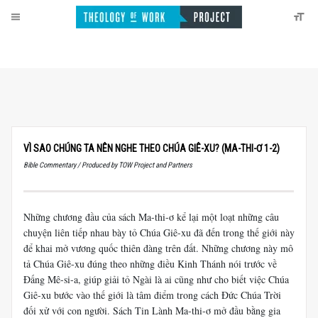
VÌ SAO CHÚNG TA NÊN NGHE THEO CHÚA GIÊ-XU? (MA-THI-Ơ 1-2)
Bible Commentary / Produced by TOW Project and Partners
Những chương đầu của sách Ma-thi-ơ kể lại một loạt những câu
chuyện liên tiếp nhau bày tỏ Chúa Giê-xu đã đến trong thế giới này
để khai mở vương quốc thiên đàng trên đất. Những chương này mô
tả Chúa Giê-xu đúng theo những điều Kinh Thánh nói trước về
Đấng Mê-si-a, giúp giải tỏ Ngài là ai cũng như cho biết việc Chúa
Giê-xu bước vào thế giới là tâm điểm trong cách Đức Chúa Trời
đối xử với con người. Sách Tin Lành Ma-thi-ơ mở đầu bằng gia