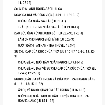
11; 27-32)
SỰ CHỮA LÀNH TRONG SÁCH LU-CA
NGÀY SA-BÁT VÀ CÔNG VIỆC (LU 6:1-11; 13:10-17)
CHÚA CỦA NGÀY SA-BÁT (LU 6:1-11)
TRẢ TỰ DO TRONG NGÀY SA-BÁT (LU 13:10-17)
ĐẠO ĐỨC ỨNG XỬ KHI XUNG ĐỘT (LU 6:27-36; 17:3-4)
LÀM ƠN CHO NGƯỜI GHÉT MÌNH (LU 6:27-36)
QUỞ TRÁCH - ĂN NĂN - THA THỨ (LU 17:3-4)
SỰ CHU CẤP CỦA ĐỨC CHÚA TRỜI (LU 9:10-17; 12:4-7; 12: 22-
31)
CHÚA GIÊ-XU NUÔI NĂM NGÀN NGƯỜI (LU 9:10-17)
CHÚA GIÊ-XU DẠY VỀ SỰ CHU CẤP CỦA ĐỨC CHÚA TRỜI (LU
12:4-7; 12:22-31)
NGƯỜI QUẢN GIA BẤT TRUNG VÀ ĐỨA CON TRAI HOANG ĐÀNG
(LU 16:1-13; 15:11-32)
ẨN DỤ VỀ NGƯỜI QUẢN GIA BẤT TRUNG (LU 16:1-13)
NHỮNG SỰ NHẮC NHỞ TỪ CÂU CHUYỆN ĐỨA CON TRAI
HOANG ĐÀNG (LU 15:11-32)