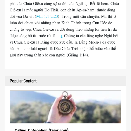
phả của Chúa Giêxu cùng sự ra đời của Ngài tại Bết-lê-hem. Chúa
Giê-xu là một người Do Thái, con cháu Áp-ra-ham, thuộc dòng
dõi vua Đa-vít (
Mat 1:1-2:23
). Trong mỗi câu chuyện, Ma-thi-ơ
luôn đối chiếu với những phần Kinh Thánh trong Cựu Ước để
chứng tỏ việc Chúa Giê-xu ra đời đúng theo những lời tiên tri đã
được công bố từ trước rất lâu.
Chúng ta cần lắng nghe Ngài bởi
[1]
vì Chúa Giê-xu là Đấng được xức dầu, là Đấng Mê-si-a đã được
hứa ban cho loài người, là Đức Chúa Trời nhập thể bước vào thế
giới này trong thân xác con người (Giăng 1:14).
Popular Content
Calling & Vocation (Overview)