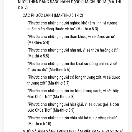
NƯỚC THIÊN ĐÀNG ĐANG HÀNH ĐỘNG QUA CHÚNG TA (MA-THI-
Ơ 5-7)
CÁC PHƯỚC LÀNH (MA-THI-Ơ 5:1-12)
“Phước cho những người nghèo khó tâm linh, vì vương
quốc thiên đàng thuộc về họ” (Ma-thi-ơ 5:3)
“Phước cho những người than khóc, vì sẽ được an ủi”
(Ma-thi-ơ 5:4)
“Phước cho những người nhu mì, vì sẽ thừa hưởng đất”
(Ma-thi-ơ 5:5)
“Phước cho những người đói khát sự công chính, vì sẽ
được no đủ” (Ma-thi-ơ 5:6)
“Phước cho những người có lòng thương xót, vì sẽ được
thương xót” (Ma-thi-ơ 5:7)
“Phước cho những người có lòng trong sạch, vì sẽ thấy
Đức Chúa Trời” (Ma-thi-ơ 5:8)
“Phước cho những người hòa giải, vì sẽ được gọi là con
Đức Chúa Trời” (Ma-thi-ơ 5:9)
“Phước cho những người chịu bắt bớ vì sự công chính”
(Ma-thi-ơ 5:10)
MUỐI VÀ ÁNH SÁNG TRONG NƠI LÀM VIỆC (MA-THI-Ơ 5:13-16)