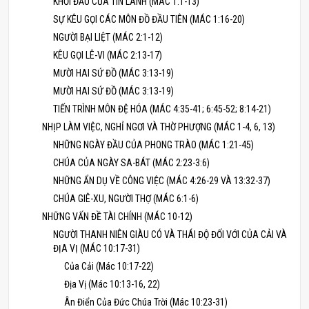
KHỞI ĐẦU CỦA TIN LÀNH (MÁC 1:1-13)
SỰ KÊU GỌI CÁC MÔN ĐỒ ĐẦU TIÊN (MÁC 1:16-20)
NGƯỜI BẠI LIỆT (MÁC 2:1-12)
KÊU GỌI LÊ-VI (MÁC 2:13-17)
MƯỜI HAI SỨ ĐỒ (MÁC 3:13-19)
MƯỜI HAI SỨ ĐỒ (MÁC 3:13-19)
TIẾN TRÌNH MÔN ĐỆ HÓA (MÁC 4:35-41; 6:45-52; 8:14-21)
NHỊP LÀM VIỆC, NGHỈ NGƠI VÀ THỜ PHƯỢNG (MÁC 1-4, 6, 13)
NHỮNG NGÀY ĐẦU CỦA PHONG TRÀO (MÁC 1:21-45)
CHÚA CỦA NGÀY SA-BÁT (MÁC 2:23-3:6)
NHỮNG ẨN DỤ VỀ CÔNG VIỆC (MÁC 4:26-29 VÀ 13:32-37)
CHÚA GIÊ-XU, NGƯỜI THỢ (MÁC 6:1-6)
NHỮNG VẤN ĐỀ TÀI CHÍNH (MÁC 10-12)
NGƯỜI THANH NIÊN GIÀU CÓ VÀ THÁI ĐỘ ĐỐI VỚI CỦA CẢI VÀ
ĐỊA VỊ (MÁC 10:17-31)
Của Cải (Mác 10:17-22)
Địa Vị (Mác 10:13-16, 22)
Ân Điển Của Đức Chúa Trời (Mác 10:23-31)