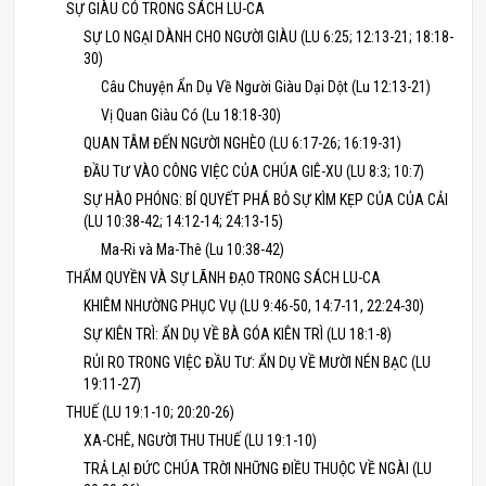
SỰ GIÀU CÓ TRONG SÁCH LU-CA
SỰ LO NGẠI DÀNH CHO NGƯỜI GIÀU (LU 6:25; 12:13-21; 18:18-
30)
Câu Chuyện Ẩn Dụ Về Người Giàu Dại Dột (Lu 12:13-21)
Vị Quan Giàu Có (Lu 18:18-30)
QUAN TÂM ĐẾN NGƯỜI NGHÈO (LU 6:17-26; 16:19-31)
ĐẦU TƯ VÀO CÔNG VIỆC CỦA CHÚA GIÊ-XU (LU 8:3; 10:7)
SỰ HÀO PHÓNG: BÍ QUYẾT PHÁ BỎ SỰ KÌM KẸP CỦA CỦA CẢI
(LU 10:38-42; 14:12-14; 24:13-15)
Ma-Ri và Ma-Thê (Lu 10:38-42)
THẨM QUYỀN VÀ SỰ LÃNH ĐẠO TRONG SÁCH LU-CA
KHIÊM NHƯỜNG PHỤC VỤ (LU 9:46-50, 14:7-11, 22:24-30)
SỰ KIÊN TRÌ: ẨN DỤ VỀ BÀ GÓA KIÊN TRÌ (LU 18:1-8)
RỦI RO TRONG VIỆC ĐẦU TƯ: ẨN DỤ VỀ MƯỜI NÉN BẠC (LU
19:11-27)
THUẾ (LU 19:1-10; 20:20-26)
XA-CHÊ, NGƯỜI THU THUẾ (LU 19:1-10)
TRẢ LẠI ĐỨC CHÚA TRỜI NHỮNG ĐIỀU THUỘC VỀ NGÀI (LU